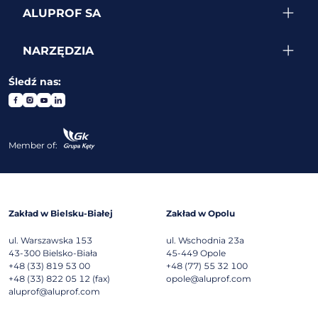
ALUPROF SA
NARZĘDZIA
Śledź nas:
Member of:
Zakład w Bielsku-Białej
Zakład w Opolu
ul. Warszawska 153
ul. Wschodnia 23a
43-300
Bielsko-Biała
45-449
Opole
+48 (33) 819 53 00
+48 (77) 55 32 100
+48 (33) 822 05 12 (fax)
opole@aluprof.com
aluprof@aluprof.com