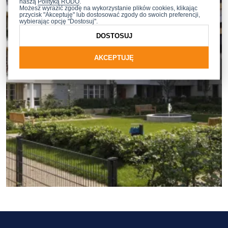
naszą
Polityką RODO
.
Możesz wyrazić zgodę na wykorzystanie plików cookies, klikając
przycisk "Akceptuję" lub dostosować zgody do swoich preferencji,
wybierając opcję "Dostosuj".
DOSTOSUJ
AKCEPTUJĘ
ZOBACZ WIĘCEJ REALIZACJI