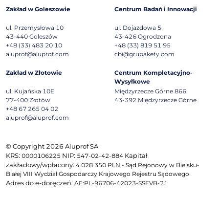
Zakład w Goleszowie
Centrum Badań i Innowacji
ul. Przemysłowa 10
ul. Dojazdowa 5
43-440
Goleszów
43-426
Ogrodzona
+48 (33) 483 20 10
+48 (33) 819 51 95
aluprof@aluprof.com
cbi@grupakety.com
Zakład w Złotowie
Centrum Kompletacyjno-
Wysyłkowe
ul. Kujańska 10E
Międzyrzecze Górne 866
77-400
Złotów
43-392
Międzyrzecze Górne
+48 67 265 04 02
aluprof@aluprof.com
© Copyright 2026 Aluprof SA
KRS:
NIP:
Kapitał
0000106225
547-02-42-884
zakładowy/wpłacony:
4 028 350 PLN,- Sąd Rejonowy w Bielsku-
Białej VIII Wydział Gospodarczy Krajowego Rejestru Sądowego
Adres do e-doręczeń:
AE:PL-96706-42023-SSEVB-21