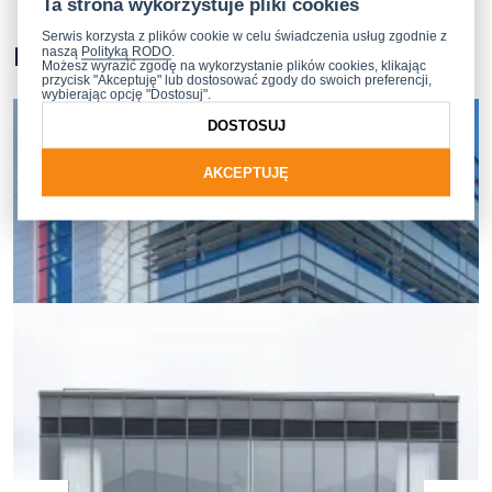
Ta strona wykorzystuje pliki cookies
Serwis korzysta z plików cookie w celu świadczenia usług zgodnie z
Podobne obiekty
naszą
Polityką RODO
.
Możesz wyrazić zgodę na wykorzystanie plików cookies, klikając
przycisk "Akceptuję" lub dostosować zgody do swoich preferencji,
wybierając opcję "Dostosuj".
DOSTOSUJ
AKCEPTUJĘ
MB-SR60N EFEKT
Fasada półstrukturalna słupowo-ryglowa