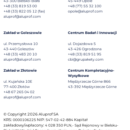
43-300
Bielsko-Biała
45-449
Opole
+48 (33) 819 53 00
+48 (77) 55 32 100
+48 (33) 822 05 12 (fax)
opole@aluprof.com
aluprof@aluprof.com
Zakład w Goleszowie
Centrum Badań i Innowacji
ul. Przemysłowa 10
ul. Dojazdowa 5
43-440
Goleszów
43-426
Ogrodzona
+48 (33) 483 20 10
+48 (33) 819 51 95
aluprof@aluprof.com
cbi@grupakety.com
Zakład w Złotowie
Centrum Kompletacyjno-
Wysyłkowe
ul. Kujańska 10E
Międzyrzecze Górne 866
77-400
Złotów
43-392
Międzyrzecze Górne
+48 67 265 04 02
aluprof@aluprof.com
© Copyright 2026 Aluprof SA
KRS:
NIP:
Kapitał
0000106225
547-02-42-884
zakładowy/wpłacony:
4 028 350 PLN,- Sąd Rejonowy w Bielsku-