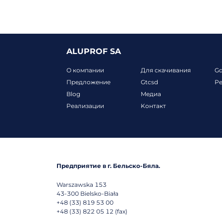
ALUPROF SA
О компании
Для скачивания
G
Предложение
Gtcsd
Р
Blog
Mедиа
Реализации
Koнтакт
Предприятие в г. Бельско-Бяла.
Warszawska 153
43-300
Bielsko-Biała
+48 (33) 819 53 00
+48 (33) 822 05 12 (fax)