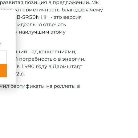
 развитая позиция в предложении. Мы
чают за герметичность, благодаря чему
а - MB-SR50N HI+ - это версия
будут идеально отвечать
вляется наилучшим этому
of.
r
работающий над концепциями,
низкой потребностью в энергии.
давая в 1990 году в Дармштадт
Wh/(m2a).
учил сертификаты на роллеты в