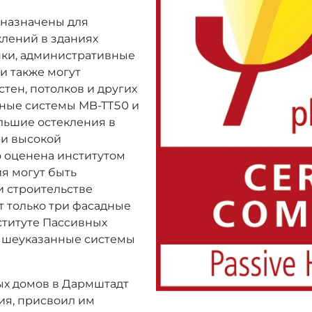
назначены для
клений в зданиях
нки, административные
и также могут
тен, потолков и других
ные системы MB-TT50 и
льшие остекления в
и высокой
о оценена институтом
ия могут быть
 строительстве
т только три фасадные
ституте Пассивных
вышеуказанные системы
ых домов в Дармштадт
ия, присвоил им