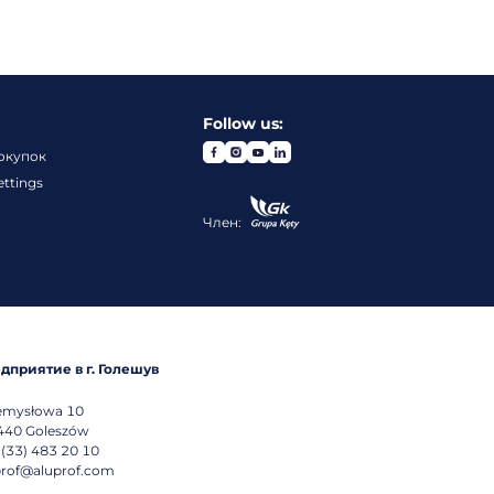
Follow us:
окупок
ettings
Член:
дприятие в г. Голешув
emysłowa 10
440
Goleszów
 (33) 483 20 10
prof@aluprof.com