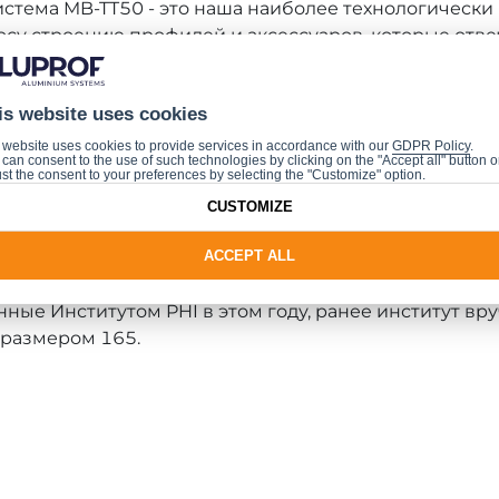
истема MB-TT50 - это наша наиболее технологически
су строению профилей и аксессуаров, которые отве
ции уже от 0,5 W/m2K. Другая наша фасадная систем
2K. Мы стараемся разрабатывать решения, которые 
is website uses cookies
сивного строительства, а полученный сертификат я
оводитель Отдела Маркетинга и PR в компании Alupr
 website uses cookies to provide services in accordance with our
GDPR Policy
.
can consent to the use of such technologies by clicking on the "Accept all" button o
st the consent to your preferences by selecting the "Customize" option.
т – это независимый исследовательский институт, 
CUSTOMIZE
редназначенными для изготовления конструкций с 
тие при разработке концепции пассивного дома, соз
ACCEPT ALL
потребность в энергии которого не превышает 12 k
нные Институтом PHI в этом году, ранее институт вр
в размером 165.