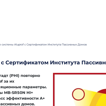
 системы Aluprof с Сертификатом Института Пассивных Домов
 с Сертификатом Института Пассив
адт (PHI) повторно
f за их
ляционные параметры.
ы MB-SR50N HI+
сс эффективности A+
пассивных домов.