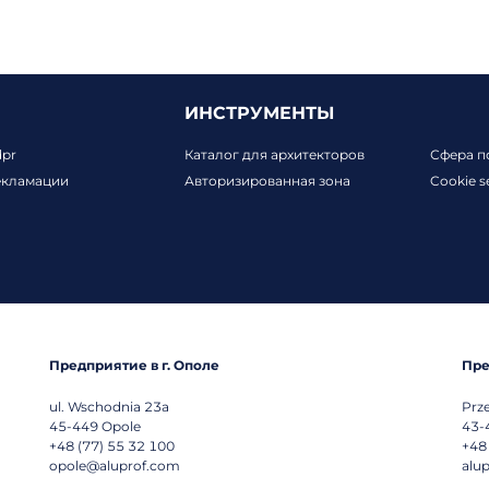
ИНСТРУМЕНТЫ
dpr
Каталог для архитекторов
Сфера п
екламации
Авторизированная зона
Cookie s
Предприятие в г. Ополе
Пре
ul. Wschodnia 23a
Prz
45-449
Opole
43-
+48 (77) 55 32 100
+48
opole@aluprof.com
alu