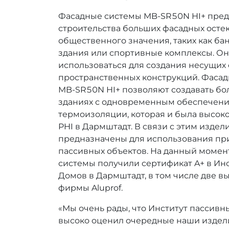
Фасадные системы MB-SR50N HI+ пред
строительства больших фасадных осте
общественного значения, таких как ба
здания или спортивные комплексы. Он
использоваться для создания несущих с
пространственных конструкций. Фасад
MB-SR50N HI+ позволяют создавать бо
зданиях с одновременным обеспечени
термоизоляции, которая и была высок
PHI в Дармштадт. В связи с этим издел
предназначены для использования при
пассивных объектов. На данный момен
системы получили сертификат A+ в Ин
Домов в Дармштадт, в том числе две 
фирмы Aluprof.
«Мы очень рады, что Институт пассивн
высоко оценил очередные наши издел