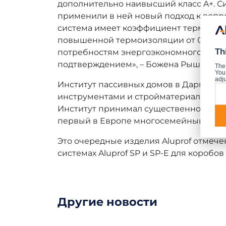
дополнительно наивысший класс A+. С
применили в ней новый подход к вопро
система имеет коэффициент термоизоля
повышенной термоизоляции от 0,7 W/m
Th
потребностям энергоэкономного и пас
подтверждением», – Божена Рышка, Рук
The
You 
adju
Институт пассивных домов в Дармштад
инструментами и стройматериалами, п
Институт принимал существенное учас
первый в Европе многосемейный дом, 
Это очередные изделия Aluprof отмече
системах Aluprof SP и SP-E для коробо
Другие новости