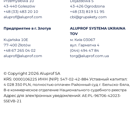
Przemysłowa 10
Dojazdowa 5
43-440
Goleszów
43-426
Ogrodzona
+48 (33) 483 20 10
+48 (33) 819 51 95
aluprof@aluprof.com
cbi@grupakety.com
Предприятие в г. Злотув
ALUPROF SYSTEMA UKRAINA
TOV
Kujańska 10E
м. Київ 03067
77-400
Złotów
вул. Гарматна 4
+48 67 265 04 02
(044) 494 47 84
aluprof@aluprof.com
torg@aluprof.com.ua
© Copyright 2026 Aluprof SA
KRS:
ИНН (NIP):
Уставный капитал:
0000106225
547-02-42-884
4 028 350 PLN, полностью оплачен Районный суд г. Бельско-Бяла,
8-е коммерческое отделение Национального судебного реестра
Адрес для электронных уведомлений:
AE:PL-96706-42023-
SSEVB-21