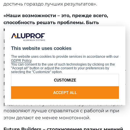
достичь гораздо лучших результатов».
«Наши возможности – это, прежде всего,
способность решать проблемы.
Быть
креативным при этом не обязательно»
Известный проектировщик спокоен за будущее
профессии и не видит угрозы для него в
This website uses cookies
машинах. «Инструменты не обладают самым
The website uses cookies to provide services in accordance with our
GDPR Policy
.
важным умением, а именно, способностью к
You can consent to the use of such technologies by clicking on the
"Accept all" button or adjust the consent to your preferences by
критическому мышлению, по крайней мере, пока.
selecting the "Customize" option.
Пока искусственный интеллект не станет более
CUSTOMIZE
развитым, не думаю, что есть какая-то опасность»,
– считает Богдан Заха. По его мнению, нельзя
ACCEPT ALL
бояться новых технологий. Мы должны
радоваться, что у нас есть инструменты, которые
позволяют лучше справляться с работой и при
этом делают ее менее монотонной.
Future Builders – столкновение разных мнений