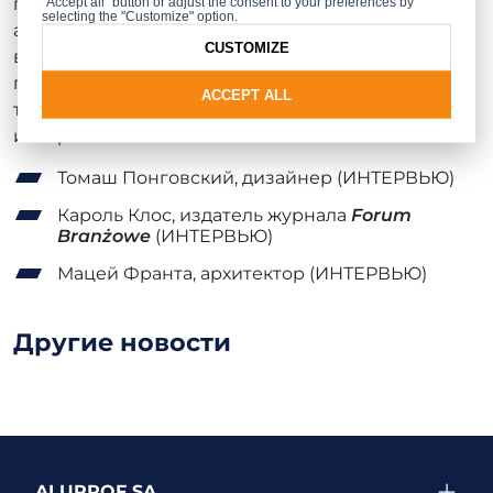
платформой для обсуждений будущего
"Accept all" button or adjust the consent to your preferences by
selecting the "Customize" option.
архитектуры, дизайна и строительства. Это серия
CUSTOMIZE
встреч с экспертами, которые активно
поддерживают позитивные изменения. За время
ACCEPT ALL
текущего этапа проекта у нас уже прошли три
интервью с гостями:
Томаш Понговский, дизайнер (ИНТЕРВЬЮ)
Кароль Клос, издатель журнала
Forum
Branżowe
(ИНТЕРВЬЮ)
Мацей Франта, архитектор (ИНТЕРВЬЮ)
Другие новости
ALUPROF SA