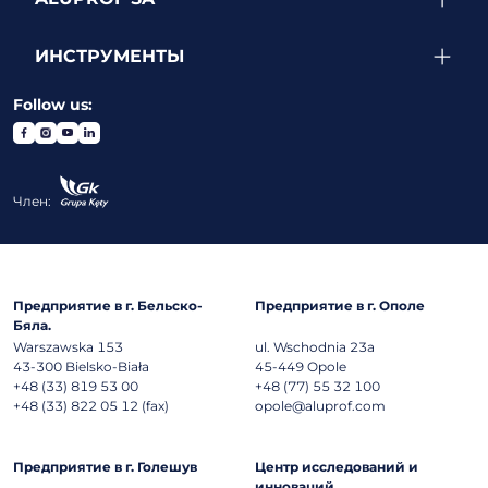
ИНСТРУМЕНТЫ
Follow us:
Член:
Предприятие в г. Бельско-
Предприятие в г. Ополе
Бяла.
Warszawska 153
ul. Wschodnia 23a
43-300
Bielsko-Biała
45-449
Opole
+48 (33) 819 53 00
+48 (77) 55 32 100
+48 (33) 822 05 12 (fax)
opole@aluprof.com
Предприятие в г. Голешув
Центр исследований и
инноваций