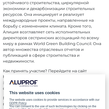
устойчивого строительства, циркулярной
экономики и декарбонизации строительных
ресурсов. Она инициирует и реализует
международные проекты, направленные на
борьбу с изменением климата. Кроме того,
Алиция возглавляет сеть исполнительных
директоров сестринских ассоциаций по всему
миру в рамках World Green Building Council. Она
автор множества отраслевых отчетов и
публикаций в сфере строительства и
недвижимости.
Как принять участие? Перейдите на сайт
https://future-builders.com/#r... и
зарегистрируйтесь. Мы отправим вам ссылку на
онлайн-интервью с Алицией Кучерой!!
This website uses cookies
Проект
Future Builders
, созданный и
The website uses cookies to provide services in accordance with our
GDPR Policy
.
поддерживаемый компанией
Aluprof
, является
You can consent to the use of such technologies by clicking on the