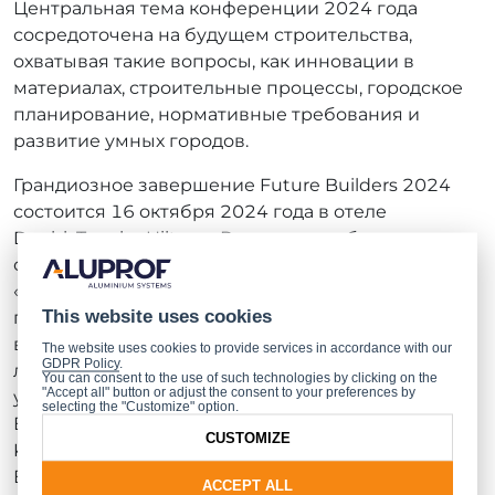
Центральная тема конференции 2024 года
сосредоточена на будущем строительства,
охватывая такие вопросы, как инновации в
материалах, строительные процессы, городское
планирование, нормативные требования и
развитие умных городов.
Грандиозное завершение Future Builders 2024
состоится 16 октября 2024 года в отеле
DoubleTree by Hilton в Варшаве, где будут
объявлены победители престижного конкурса
«Объект Года в системах ALUPROF». Среди
This website uses cookies
предыдущих лауреатов премии — такие
выдающиеся проекты, как Факультет прикладной
The website uses cookies to provide services in accordance with our
GDPR Policy
.
лингвистики и неофилологии Варшавского
You can consent to the use of such technologies by clicking on the
"Accept all" button or adjust the consent to your preferences by
университета, отель Nobu в Варшаве, комплекс
selecting the "Customize" option.
Варшавской пивоварни, культурный центр Sara
CUSTOMIZE
Kulturhus в Шеллефтео, Швеция, Green2Day во
Вроцлаве и .KTW в Катовице.
ACCEPT ALL