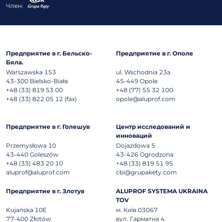
Член:
Предприятие в г. Бельско-
Предприятие в г. Ополе
Бяла.
Warszawska 153
ul. Wschodnia 23a
43-300
Bielsko-Biała
45-449
Opole
+48 (33) 819 53 00
+48 (77) 55 32 100
+48 (33) 822 05 12 (fax)
opole@aluprof.com
Предприятие в г. Голешув
Центр исследований и
инноваций
Przemysłowa 10
Dojazdowa 5
43-440
Goleszów
43-426
Ogrodzona
+48 (33) 483 20 10
+48 (33) 819 51 95
aluprof@aluprof.com
cbi@grupakety.com
Предприятие в г. Злотув
ALUPROF SYSTEMA UKRAINA
TOV
Kujańska 10E
м. Київ 03067
77-400
Złotów
вул. Гарматна 4