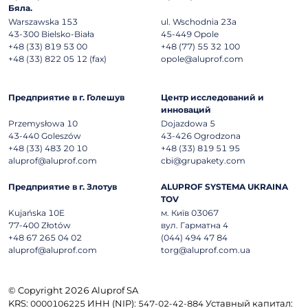
Бяла.
Warszawska 153
ul. Wschodnia 23a
43-300
Bielsko-Biała
45-449
Opole
+48 (33) 819 53 00
+48 (77) 55 32 100
+48 (33) 822 05 12 (fax)
opole@aluprof.com
Предприятие в г. Голешув
Центр исследований и
инноваций
Przemysłowa 10
Dojazdowa 5
43-440
Goleszów
43-426
Ogrodzona
+48 (33) 483 20 10
+48 (33) 819 51 95
aluprof@aluprof.com
cbi@grupakety.com
Предприятие в г. Злотув
ALUPROF SYSTEMA UKRAINA
TOV
Kujańska 10E
м. Київ 03067
77-400
Złotów
вул. Гарматна 4
+48 67 265 04 02
(044) 494 47 84
aluprof@aluprof.com
torg@aluprof.com.ua
© Copyright 2026 Aluprof SA
KRS:
ИНН (NIP):
Уставный капитал:
0000106225
547-02-42-884