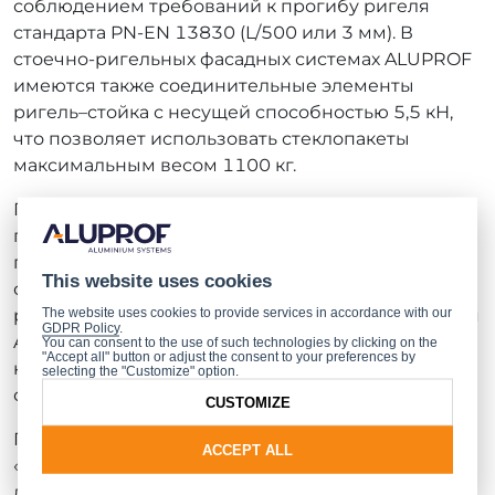
соблюдением требований к прогибу ригеля
стандарта PN-EN 13830 (L/500 или 3 мм). В
стоечно-ригельных фасадных системах ALUPROF
имеются также соединительные элементы
ригель–стойка с несущей способностью 5,5 кН,
что позволяет использовать стеклопакеты
максимальным весом 1100 кг.
При помощи современных технологий,
предлагаемых компанией ALUPROF, удалось
преодолеть все известные архитектурные
This website uses cookies
ограничения при проектировании стоечно-
The website uses cookies to provide services in accordance with our
ригельных ограждающих конструкций. Благодаря
GDPR Policy
.
ALUPROF стало возможным выполнение
You can consent to the use of such technologies by clicking on the
"Accept all" button or adjust the consent to your preferences by
крупногабаритного, широкого, панорамного
selecting the "Customize" option.
остекления фасадов.
CUSTOMIZE
Перед включением в ассортимент система
ACCEPT ALL
«Уменьшение прогибов ригелей» прошла
длительные, сложные и жесткие испытания при