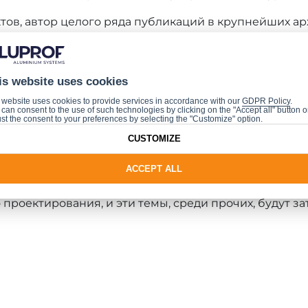
ов, автор целого ряда публикаций в крупнейших арх
мов, выступал с докладами на многих международн
 Алвите, Museu da Agua и Museu do Vinho для городск
is website uses cookies
и-Родан, Ginkgo Gallery Contemporary Art и Centro de 
 website uses cookies to provide services in accordance with our
GDPR Policy
.
can consent to the use of such technologies by clicking on the "Accept all" button o
st the consent to your preferences by selecting the "Customize" option.
CUSTOMIZE
s будет Богдан Заха из мастерской Zaha Hadid Archit
ACCEPT ALL
, как футуристический центр искусства в Абу-Даби, 
рта Хитроу в Лондоне. Специализируется в параме
проектирования, и эти темы, среди прочих, будут за