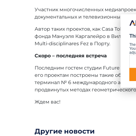
Участник многочисленных медиапроект
документальных и телевизионных филь
Автор таких проектов, как Casa Tolo в
Th
фонда Мануэля Каргалейро в Вила-Велья-д
Multi-disciplinares Fez в Порту.
The
You 
adju
Скоро – последняя встреча
Последним гостем студии Future Builder
его проектам построены такие объекты
терминал № 6 международного аэропо
продвинутых методах геометрического 
Ждем вас!
Другие новости