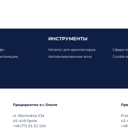
ИНСТРУМЕНТЫ
dpr
Каталог для архитекторов
Сфера п
екламации
Авторизированная зона
Cookie s
Предприятие в г. Ополе
Пре
ul. Wschodnia 23a
Prz
45-449
Opole
43-
+48 (77) 55 32 100
+48