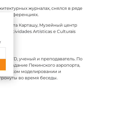
итектурных журналах, снялся в ряде
ых конференциях.
ого совета Карташу, Музейный центр
Actividades Artísticas e Culturais
r
ects LTD, ученый и преподаватель. По
новое здание Пекинского аэропорта,
трическом моделировании и
тронуты во время беседы.