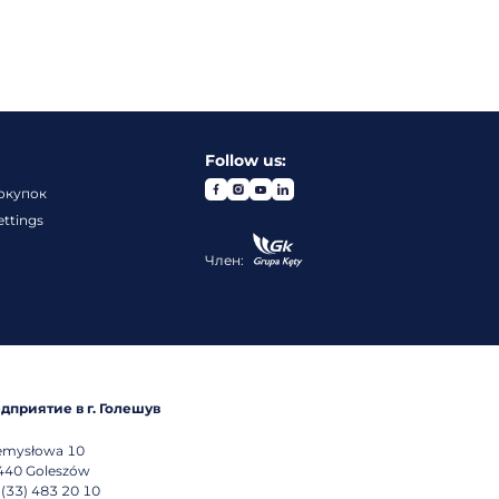
Follow us:
окупок
ettings
Член:
дприятие в г. Голешув
emysłowa 10
440
Goleszów
 (33) 483 20 10