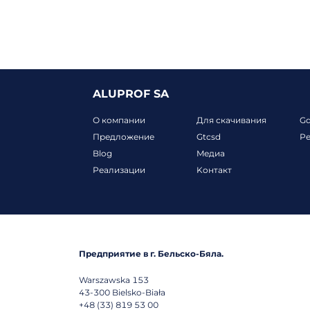
ALUPROF SA
О компании
Для скачивания
G
Предложение
Gtcsd
Р
Blog
Mедиа
Реализации
Koнтакт
Предприятие в г. Бельско-Бяла.
Warszawska 153
43-300
Bielsko-Biała
+48 (33) 819 53 00