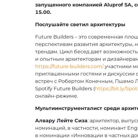
запущенного компанией Aluprof SA, с
15.00.
Послушайте светил архитектуры
Future Builders – это современная пло
перспективам развития архитектуры, 
трендам. Цикл бесед дает возможност
и опытным архитекторам и дизайнерам,
https://future-builders.com/
участники мо
приглашенными гостями и дискуссии о
встреч с Робертом Конечным, Пшемо Лу
Spotify Future Builders
(
https://bit.ly/Spo
онлайн-режиме.
Мультиинструменталист среди архит
Алвару Лейте Сиза
: архитектор, выпу
номинаций, в частности, номинант Engl
в номинации «Инновации в частных до