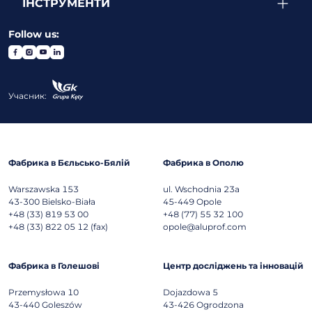
ІНСТРУМЕНТИ
Follow us:
Учасник:
Фабрика в Бєльсько-Бялій
Фабрика в Ополю
Warszawska 153
ul. Wschodnia 23a
43-300
Bielsko-Biała
45-449
Opole
+48 (33) 819 53 00
+48 (77) 55 32 100
+48 (33) 822 05 12 (fax)
opole@aluprof.com
Фабрика в Голешові
Центр досліджень та інновацій
Przemysłowa 10
Dojazdowa 5
43-440
Goleszów
43-426
Ogrodzona