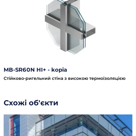
MB-SR60N HI+ - kopia
Стійково-ригельний стіна з високою термоізоляцією
Схожі об'єкти