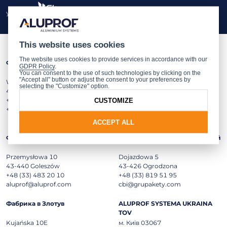
Учасник:
This website uses cookies
The website uses cookies to provide services in accordance with our
Фабрика в Бєльсько-Бялій
Фабрика в Ополю
GDPR Policy
.
You can consent to the use of such technologies by clicking on the
"Accept all" button or adjust the consent to your preferences by
Warszawska 153
ul. Wschodnia 23a
selecting the "Customize" option.
43-300
Bielsko-Biała
45-449
Opole
+48 (33) 819 53 00
+48 (77) 55 32 100
CUSTOMIZE
+48 (33) 822 05 12 (fax)
opole@aluprof.com
ACCEPT ALL
Фабрика в Голешові
Центр досліджень та інновацій
Przemysłowa 10
Dojazdowa 5
43-440
Goleszów
43-426
Ogrodzona
+48 (33) 483 20 10
+48 (33) 819 51 95
aluprof@aluprof.com
cbi@grupakety.com
Фабрика в Злотув
ALUPROF SYSTEMA UKRAINA
TOV
Kujańska 10E
м. Київ 03067