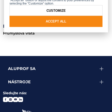
"Accept all" button or adjust the consent to your preferences by
selecting the "Customize" option.
CUSTOMIZE
ACCEPT ALL
BPR/KNS
Průmyslová vrata
ALUPROF SA
NÁSTROJE
Sledujte nás: