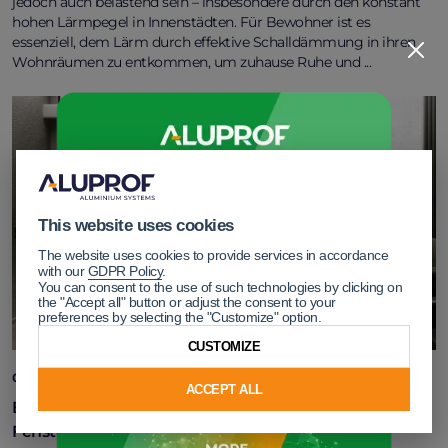
jedoch auch belastend sein – insbesondere durch den konstant
hohen Lärmpegel in Innenstädten. Für Bewohner ist es
essenziell, dem Lärm durch effektive Schalldämmung in ihren
Wohnräumen zu entkommen, um zuhause Ruhe und ...
This website uses cookies
The website uses cookies to provide services in accordance
with our
GDPR Policy
.
You can consent to the use of such technologies by clicking on
the "Accept all" button or adjust the consent to your
preferences by selecting the "Customize" option.
CUSTOMIZE
Lesezeit: 6 Minuten
03.03.2025
NACHRICHTEN
ACCEPT ALL
Brandschutzsysteme in Gebäuden: Welche Türen und
Fenster sollte man wählen?