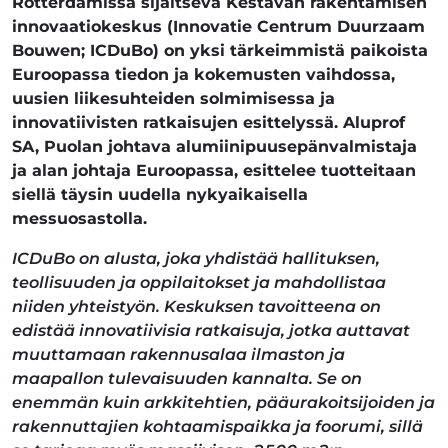
Rotterdamissa sijaitseva Kestävän rakentamisen
innovaatiokeskus (Innovatie Centrum Duurzaam
Bouwen; ICDuBo) on yksi tärkeimmistä paikoista
Euroopassa tiedon ja kokemusten vaihdossa,
uusien liikesuhteiden solmimisessa ja
innovatiivisten ratkaisujen esittelyssä. Aluprof
SA, Puolan johtava alumiinipuusepänvalmistaja
ja alan johtaja Euroopassa, esittelee tuotteitaan
siellä täysin uudella nykyaikaisella
messuosastolla.
ICDuBo on alusta, joka yhdistää hallituksen,
teollisuuden ja oppilaitokset ja mahdollistaa
niiden yhteistyön. Keskuksen tavoitteena on
edistää innovatiivisia ratkaisuja, jotka auttavat
muuttamaan rakennusalaa ilmaston ja
maapallon tulevaisuuden kannalta. Se on
enemmän kuin arkkitehtien, pääurakoitsijoiden ja
rakennuttajien kohtaamispaikka ja foorumi, sillä