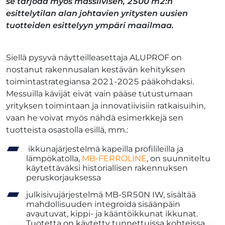
se tarjoaa myös massiivisen, 2500 m2:n
esittelytilan alan johtavien yritysten uusien
tuotteiden esittelyyn ympäri maailmaa.
Siellä pysyvä näytteilleasettaja ALUPROF on
nostanut rakennusalan kestävän kehityksen
toimintastrategiansa 2021-2025 pääkohdaksi.
Messuilla kävijät eivät vain pääse tutustumaan
yrityksen toimintaan ja innovatiivisiin ratkaisuihin,
vaan he voivat myös nähdä esimerkkejä sen
tuotteista osastolla esillä, mm.:
ikkunajärjestelmä kapeilla profilileilla ja
lämpökatolla,
MB-FERROLINE
, on suunniteltu
käytettäväksi historiallisen rakennuksen
peruskorjauksessa
julkisivujärjestelmä MB-SR50N IW, sisältää
mahdollisuuden integroida sisäänpäin
avautuvat, kippi- ja kääntöikkunat ikkunat.
Tuotetta on käytetty tunnettuissa kohteissa,