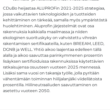
CDuBo heijastaa ALUPROFin 2021-2025 strategiaa,
jossa vaikuttavien teknologioiden ja tuotteiden
kehittäminen on tärkeää, samalla myös ympäristöstä
huolehtiminen. Aluprofin järjestelmät ovat osa
rakennuksia kaikkialla maailmassa ja niiden
ekologinen suorituskyky on vahvistettu vihreän
rakentamisen sertifikaateilla, kuten BREEAM, LEED,
DGNB ja WELL. Yhtiö aikoo laajentaa edelleen tällä
alalla ja aikoo saavuttaa parinkymmenen prosentin
lisäyksen sertifioiduissa rakennuksissa käytettävien
ratkaisujensa osuuteen vuoteen 2025 mennessä.
Lisäksi sama vuosi on takaraja työlle, jolla pyritään
vähentämään toiminnan hiilijalanjälki viidellätoista
prosentilla. Hiilineutraaliuden saavuttaminen on
asetettu vuoteen 2050.