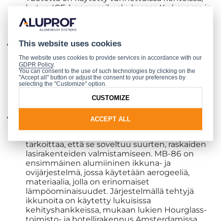
kuten ICE-kongressikeskuksessa Krakovassa ja
Ambassador-toimistorakennuksessa
Varsovassa.
sisäänkäynti ovina energiaa säästävät
This website uses cookies
paneloidut ovet, jotka on valmistettu
MB-86
The website uses cookies to provide services in accordance with our
SI
-järjestelmästä, täyttää vaativimmipienkin
GDPR Policy
.
käyttäjien toiveet. Huipputeknologia ja
You can consent to the use of such technologies by clicking on the
"Accept all" button or adjust the consent to your preferences by
muotoilu tekevät niistä paitsi toimivan ja
selecting the "Customize" option.
kestävän sisäänkäynnin kotiin, myös näyttävän
CUSTOMIZE
yksityiskohdan rakennukseen,
MB-86-järjestelmän ikkunat tarjoavat
ACCEPT ALL
erinomaiset lämmöneristysparametrit ja hyvän
profiilien kestävyyden ja lujuuden, mikä
tarkoittaa, että se soveltuu suurten, raskaiden
lasirakenteiden valmistamiseen. MB-86 on
ensimmäinen alumiininen ikkuna- ja
ovijärjestelmä, jossa käytetään aerogeeliä,
materiaalia, jolla on erinomaiset
lämpöominaisuudet. Järjestelmällä tehtyjä
ikkunoita on käytetty lukuisissa
kehityshankkeissa, mukaan lukien Hourglass-
toimisto- ja hotellirakennus Amsterdamissa.