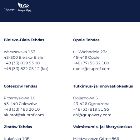
Jäsen:
Bielsko-Biała Tehdas
Opole Tehdas
Warszawska 153
ul. Wschodnia 23a
43-300
Bielsko-Biała
45-449
Opole
+48 (33) 819 53 00
+48 (77) 55 32 100
+48 (33) 822 05 12 (fax)
opole@aluprof.com
Goleszów Tehdas
Tutkimus- ja innovaatiokeskus
Przemysłowa 10
Dojazdowa 5
43-440
Goleszów
43-426
Ogrodzona
+48 (33) 483 20 10
+48 (33) 819 51 95
aluprof@aluprof.com
cbi@grupakety.com
Złotów Tehdas
Valmistumis- ja lähetyskeskus
Kujańska 10E
Międzyrzecze Górne 866