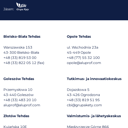
Jäsen:
Bielsko-Biała Tehdas
Opole Tehdas
Warszawska 153
ul. Wschodnia 23a
43-300
Bielsko-Biała
45-449
Opole
+48 (33) 819 53 00
+48 (77) 55 32 100
+48 (33) 822 05 12 (fax)
opole@aluprof.com
Goleszów Tehdas
Tutkimus- ja innovaatiokeskus
Przemysłowa 10
Dojazdowa 5
43-440
Goleszów
43-426
Ogrodzona
+48 (33) 483 20 10
+48 (33) 819 51 95
aluprof@aluprof.com
cbi@grupakety.com
Złotów Tehdas
Valmistumis- ja lähetyskeskus
Kujańska 10E
Międzyrzecze Górne 866