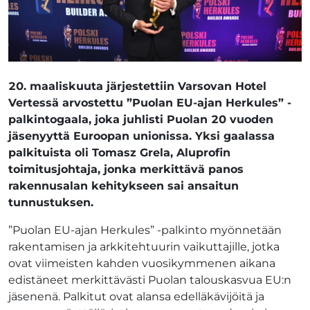
20. maaliskuuta järjestettiin Varsovan Hotel
Vertessä arvostettu ”Puolan EU-ajan Herkules” -
palkintogaala, joka juhlisti Puolan 20 vuoden
jäsenyyttä Euroopan unionissa. Yksi gaalassa
palkituista oli Tomasz Grela, Aluprofin
toimitusjohtaja, jonka merkittävä panos
rakennusalan kehitykseen sai ansaitun
tunnustuksen.
”Puolan EU-ajan Herkules” -palkinto myönnetään
rakentamisen ja arkkitehtuurin vaikuttajille, jotka
ovat viimeisten kahden vuosikymmenen aikana
edistäneet merkittävästi Puolan talouskasvua EU:n
jäsenenä. Palkitut ovat alansa edelläkävijöitä ja