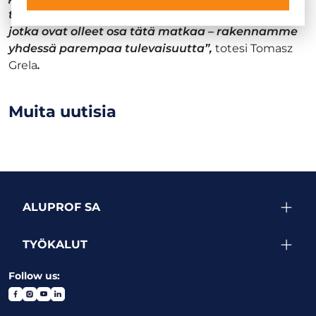
toimijoita globaalisti. Kiitän lämpimästi kaikkia,
jotka ovat olleet osa tätä matkaa – rakennamme
yhdessä parempaa tulevaisuutta”,
totesi Tomasz
Grela
.
Muita uutisia
ALUPROF SA
TYÖKALUT
Follow us: