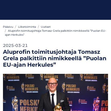
Pääsivu
Liiketoiminta
Uutiset
Aluprofin toimitusjohtaja Tomasz Grela palkittiin nimikkeellä ”Puolan EU-
ajan Herkules”
2025-03-21
Aluprofin toimitusjohtaja Tomasz
Grela palkittiin nimikkeellä ”Puolan
EU-ajan Herkules”