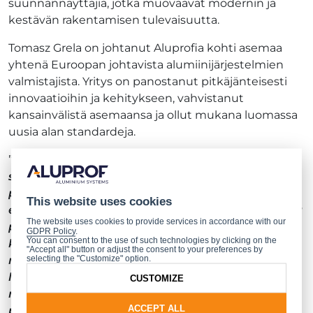
suunnannäyttäjiä, jotka muovaavat modernin ja
kestävän rakentamisen tulevaisuutta.
Tomasz Grela on johtanut Aluprofia kohti asemaa
yhtenä Euroopan johtavista alumiinijärjestelmien
valmistajista. Yritys on panostanut pitkäjänteisesti
innovaatioihin ja kehitykseen, vahvistanut
kansainvälistä asemaansa ja ollut mukana luomassa
uusia alan standardeja.
”
Tämä tunnustus täydentää Aluprofin kuukausi
sitten saamaa ’EU-ajan rakennusalan yritys’ -
palkintoa. Tällaiset kunnianosoitukset osoittavat,
This website uses cookies
että johdonmukaisuus, investoinnit kehitykseen ja
The website uses cookies to provide services in accordance with our
pitkäjänteinen visio ovat avainasemassa
GDPR Policy
.
You can consent to the use of such technologies by clicking on the
kansainvälisesti merkittävän brändin
"Accept all" button or adjust the consent to your preferences by
selecting the "Customize" option.
rakentamisessa. Olemme vuosien varrella paitsi
laajentaneet toimintaamme myös vaikuttaneet
CUSTOMIZE
rakennusalan kehitykseen ja osoittaneet, että
ACCEPT ALL
puolalaiset yritykset voivat olla merkittäviä