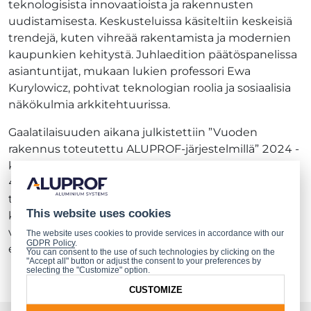
teknologisista innovaatioista ja rakennusten
uudistamisesta. Keskusteluissa käsiteltiin keskeisiä
trendejä, kuten vihreää rakentamista ja modernien
kaupunkien kehitystä. Juhlaedition päätöspanelissa
asiantuntijat, mukaan lukien professori Ewa
Kurylowicz, pohtivat teknologian roolia ja sosiaalisia
näkökulmia arkkitehtuurissa.
Gaalatilaisuuden aikana julkistettiin ”Vuoden
rakennus toteutettu ALUPROF-järjestelmillä” 2024 -
kilpailun voittajat. Pääpalkinnon voitti Bernardyńska
4 -rakennus Wrocławissa. Aluprofin hanke, joka
toteutettiin kehitys- ja teknologiaministeriön
This website uses cookies
kunniasuojeluksessa, sai laajaa tunnustusta alalla ja
vahvisti yrityksen asemaa kestävän rakentamisen
The website uses cookies to provide services in accordance with our
GDPR Policy
.
edelläkävijänä.
You can consent to the use of such technologies by clicking on the
"Accept all" button or adjust the consent to your preferences by
selecting the "Customize" option.
CUSTOMIZE