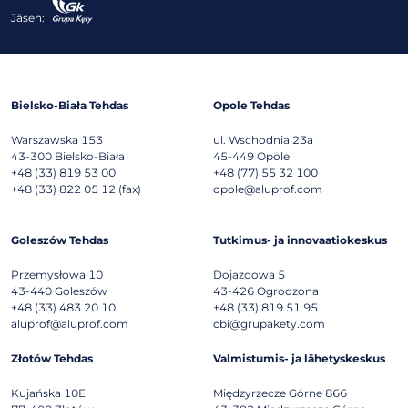
Jäsen:
Bielsko-Biała Tehdas
Opole Tehdas
Warszawska 153
ul. Wschodnia 23a
43-300
Bielsko-Biała
45-449
Opole
+48 (33) 819 53 00
+48 (77) 55 32 100
+48 (33) 822 05 12 (fax)
opole@aluprof.com
Goleszów Tehdas
Tutkimus- ja innovaatiokeskus
Przemysłowa 10
Dojazdowa 5
43-440
Goleszów
43-426
Ogrodzona
+48 (33) 483 20 10
+48 (33) 819 51 95
aluprof@aluprof.com
cbi@grupakety.com
Złotów Tehdas
Valmistumis- ja lähetyskeskus
Kujańska 10E
Międzyrzecze Górne 866