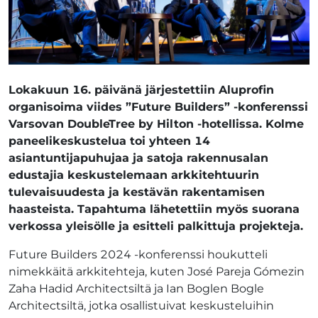
Lokakuun 16. päivänä järjestettiin Aluprofin
organisoima viides ”Future Builders” -konferenssi
Varsovan DoubleTree by Hilton -hotellissa. Kolme
paneelikeskustelua toi yhteen 14
asiantuntijapuhujaa ja satoja rakennusalan
edustajia keskustelemaan arkkitehtuurin
tulevaisuudesta ja kestävän rakentamisen
haasteista. Tapahtuma lähetettiin myös suorana
verkossa yleisölle ja esitteli palkittuja projekteja.
Future Builders 2024 -konferenssi houkutteli
nimekkäitä arkkitehteja, kuten José Pareja Gómezin
Zaha Hadid Architectsiltä ja Ian Boglen Bogle
Architectsiltä, jotka osallistuivat keskusteluihin