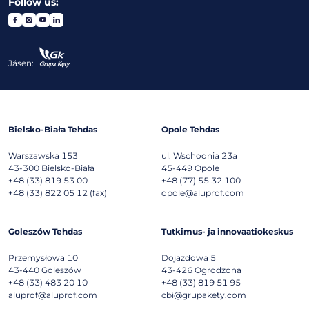
Follow us:
Jäsen:
Bielsko-Biała Tehdas
Opole Tehdas
Warszawska 153
ul. Wschodnia 23a
43-300
Bielsko-Biała
45-449
Opole
+48 (33) 819 53 00
+48 (77) 55 32 100
+48 (33) 822 05 12 (fax)
opole@aluprof.com
Goleszów Tehdas
Tutkimus- ja innovaatiokeskus
Przemysłowa 10
Dojazdowa 5
43-440
Goleszów
43-426
Ogrodzona
+48 (33) 483 20 10
+48 (33) 819 51 95
aluprof@aluprof.com
cbi@grupakety.com