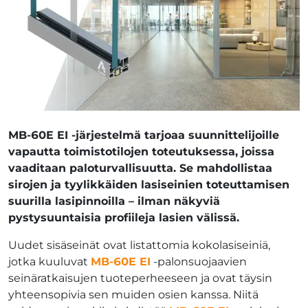
MB-60E EI -järjestelmä tarjoaa suunnittelijoille
vapautta toimistotilojen toteutuksessa, joissa
vaaditaan paloturvallisuutta. Se mahdollistaa
sirojen ja tyylikkäiden lasiseinien toteuttamisen
suurilla lasipinnoilla – ilman näkyviä
pystysuuntaisia profiileja lasien välissä.
Uudet sisäseinät ovat listattomia kokolasiseiniä,
jotka kuuluvat
MB-60E EI
-palonsuojaavien
seinäratkaisujen tuoteperheeseen ja ovat täysin
yhteensopivia sen muiden osien kanssa. Niitä