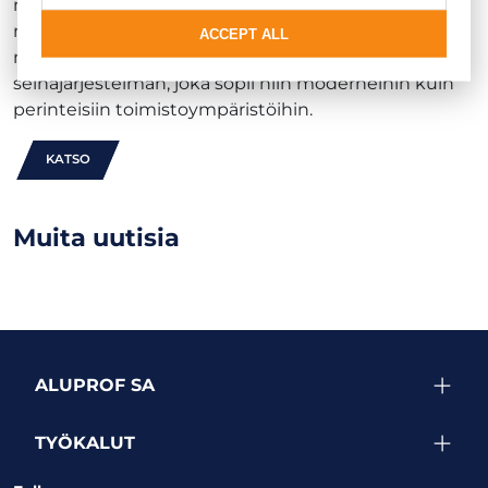
mukaan lukien yksipuolinen lasitus. Yhdessä
muiden
MB-60E EI
-sarjan elementtien kanssa se
ACCEPT ALL
muodostaa kustannustehokkaan palonsuojaavan
seinäjärjestelmän, joka sopii niin moderneihin kuin
perinteisiin toimistoympäristöihin.
KATSO
Muita uutisia
ALUPROF SA
TYÖKALUT