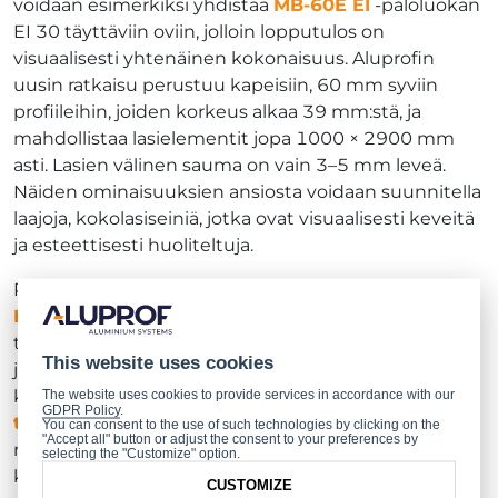
voidaan esimerkiksi yhdistää
MB-60E EI
-paloluokan
EI 30 täyttäviin oviin, jolloin lopputulos on
visuaalisesti yhtenäinen kokonaisuus. Aluprofin
uusin ratkaisu perustuu kapeisiin, 60 mm syviin
profiileihin, joiden korkeus alkaa 39 mm:stä, ja
mahdollistaa lasielementit jopa 1000 × 2900 mm
asti. Lasien välinen sauma on vain 3–5 mm leveä.
Näiden ominaisuuksien ansiosta voidaan suunnitella
laajoja, kokolasiseiniä, jotka ovat visuaalisesti keveitä
ja esteettisesti huoliteltuja.
Paloluokan EI 30 lisäksi uudet listattomat
MB-60E
EI
-seinät täyttävät myös useimpien EU-maiden
tekniset vaatimukset, kuten äänieristyksen (39 dB)
This website uses cookies
ja mekaanisen kestävyyden jokapäiväisessä
käytössä. Ratkaisulle on myönnetty
eurooppalainen
The website uses cookies to provide services in accordance with our
GDPR Policy
.
tekninen arviointi ETA-24/0153
, jonka on laatinut
You can consent to the use of such technologies by clicking on the
"Accept all" button or adjust the consent to your preferences by
rakennustekninen tutkimuslaitos ITB. Järjestelmän
selecting the "Customize" option.
keskeisiin etuihin kuuluu helppo esivalmistus –
CUSTOMIZE