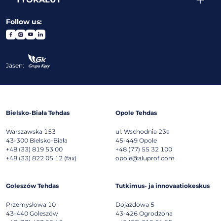
Follow us:
Jäsen:
Bielsko-Biała Tehdas
Opole Tehdas
Warszawska 153
ul. Wschodnia 23a
43-300
Bielsko-Biała
45-449
Opole
+48 (33) 819 53 00
+48 (77) 55 32 100
+48 (33) 822 05 12 (fax)
opole@aluprof.com
Goleszów Tehdas
Tutkimus- ja innovaatiokeskus
Przemysłowa 10
Dojazdowa 5
43-440
Goleszów
43-426
Ogrodzona