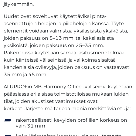
jäykemmän.
Uudet ovet soveltuvat käytettäviksi pinta-
asennettujen helojen ja piilohelojen kanssa. Täyte-
elementit voidaan valmistaa yksilasisista yksiköistä,
joiden paksuus on 5–13 mm, tai kaksilasisista
yksiköistä, joiden paksuus on 25–35 mm.
Rakenteissa käytetään samaa lasitusmenetelmää
kuin kiinteissä väliseinissä, ja valikoima sisältää
kahdenlaisia ovilevyjä, joiden paksuus on vastaavasti
35 mm ja 45 mm.
ALUPROFin MB-Harmony Office -väliseiniä käytetään
pääasiassa erilaisissa toimistotiloissa mukaan lukien
tilat, joiden akustiset vaatimukset ovat
korkeat. Järjestelmä tarjoaa monia merkittäviä etuja:
rakenteellisesti kevyiden profiilien korkeus on
vain 31 mm