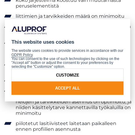
koko järjestelmä koostuu vain muutamasta
peruselementistä
liittimien ja tarvikkeiden määrä on minimoitu
esivalmistus on helppoa ja onnistuu tehtaalla, ja
myös asentaminen käy helposti
This website uses cookies
se tarjoaa parhaat mahdolliset
akustiikkaominaisuudet yhdessä pienen
The website uses cookies to provide services in accordance with our
profiilikoon kanssa
GDPR Policy
.
You can consent to the use of such technologies by clicking on the
"Accept all" button or adjust the consent to your preferences by
yksilöllinen asennuspaneeli valmistetaan
selecting the "Customize" option.
perusprofiileista
CUSTOMIZE
seiniin tulevia akryylisaumoja ei tarvita
ACCEPT ALL
siinä on käytetty ainutlaatuista teknologiaa,
joka lyhentää käsittelyaikaa huomattavasti;
helojen ja tarvikkeiden asennus on optimoitu, ja
niiden käsittelytarve kannettavilla työkaluilla on
minimoitu
piilotetut lasitiivisteet laitetaan paikalleen
ennen profiilien asennusta