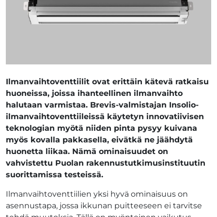
Ilmanvaihtoventtiilit ovat erittäin kätevä ratkaisu
huoneissa, joissa ihanteellinen ilmanvaihto
halutaan varmistaa. Brevis-valmistajan Insolio-
ilmanvaihtoventtiileissä käytetyn innovatiivisen
teknologian myötä niiden pinta pysyy kuivana
myös kovalla pakkasella, eivätkä ne jäähdytä
huonetta liikaa. Nämä ominaisuudet on
vahvistettu Puolan rakennustutkimusinstituutin
suorittamissa testeissä.
Ilmanvaihtoventtiilien yksi hyvä ominaisuus on
asennustapa, jossa ikkunan puitteeseen ei tarvitse