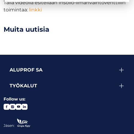
Tällä videolla esitellään Insolio-ilmanvaihtoventtiilin
toimintaa:
linkki
Muita uutisia
ALUPROF SA
TYÖKALUT
Follow us:
Jäsen: