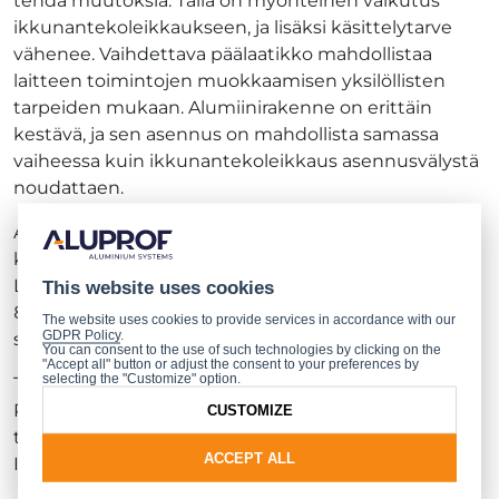
tehdä muutoksia. Tällä on myönteinen vaikutus
ikkunantekoleikkaukseen, ja lisäksi käsittelytarve
vähenee. Vaihdettava päälaatikko mahdollistaa
laitteen toimintojen muokkaamisen yksilöllisten
tarpeiden mukaan. Alumiinirakenne on erittäin
kestävä, ja sen asennus on mahdollista samassa
vaiheessa kuin ikkunantekoleikkaus asennusvälystä
noudattaen.
ALUPROF tarjoaa Insolio-ilmanvaihtoventtiiliä
kolmessa värissä: RAL 9005, RAL 7016 ja RAL 9016.
Laite on saatavilla järjestelmiin
MB-79N
, MB-86, MB-
This website uses cookies
86N,
MB-104Passive
ja
MB-77HS
, ja sen voi tilata
The website uses cookies to provide services in accordance with our
GDPR Policy
.
saasteiden suodatuksella tai ilman.
You can consent to the use of such technologies by clicking on the
"Accept all" button or adjust the consent to your preferences by
selecting the "Customize" option.
Tuote on saanut kansallisen teknisen arvioinnin
Puolan rakennustutkimusinstituutilta ja kansallisen
CUSTOMIZE
teknisen hyväksynnän saksalaiselta Deutsches
ACCEPT ALL
Institut für Bautechnik -laitokselta.