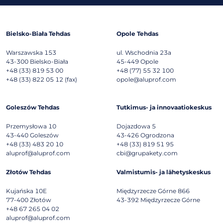
Bielsko-Biała Tehdas
Opole Tehdas
Warszawska 153
ul. Wschodnia 23a
43-300
Bielsko-Biała
45-449
Opole
+48 (33) 819 53 00
+48 (77) 55 32 100
+48 (33) 822 05 12 (fax)
opole@aluprof.com
Goleszów Tehdas
Tutkimus- ja innovaatiokeskus
Przemysłowa 10
Dojazdowa 5
43-440
Goleszów
43-426
Ogrodzona
+48 (33) 483 20 10
+48 (33) 819 51 95
aluprof@aluprof.com
cbi@grupakety.com
Złotów Tehdas
Valmistumis- ja lähetyskeskus
Kujańska 10E
Międzyrzecze Górne 866
77-400
Złotów
43-392
Międzyrzecze Górne
+48 67 265 04 02
aluprof@aluprof.com