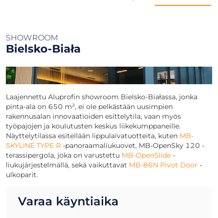
SHOWROOM
Bielsko-Biała
Laajennettu Aluprofin showroom Bielsko-Białassa, jonka
pinta-ala on 650 m², ei ole pelkästään uusimpien
rakennusalan innovaatioiden esittelytila, vaan myös
työpajojen ja koulutusten keskus liikekumppaneille.
Näyttelytilassa esitellään lippulaivatuotteita, kuten
MB-
SKYLINE TYPE R
-panoraamaliukuovet, MB-OpenSky 120 -
terassipergola, joka on varustettu
MB-OpenSlide
-
liukujärjestelmällä, sekä vaikuttavat
MB-86N Pivot Door
-
ulkoparit.
Varaa käyntiaika