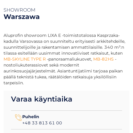
SHOWROOM
Warszawa
Aluprofin showroom LIXA E -toimistotalossa Kasprzaka-
kadulla Varsovassa on suunniteltu erityisesti arkkitehdeille,
suunnittelijoille ja rakentamisen ammattilaisille. 340 m²:n
tilassa esitellään uusimmat innovatiiviset ratkaisut, kuten
MB-SKYLINE TYPE R
-panoraamaliukuovet,
MB-82HS
-
nostoliukuterassiovet sekä modernit
aurinkosuojajärjestelmät. Asiantuntijatiimi tarjoaa paikan
päällä teknistä tukea, räätälöiden ratkaisuja yksilöllisiin
tarpeisiin.
Varaa käyntiaika
Puhelin
+48 33 813 61 00