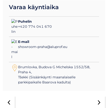
Varaa käyntiaika
Puhelin
+420 774 041 670
E-mail
showroom-praha@aluprof.eu
Brumlovka, Budova G Michelska 1552/58,
Praha 4,
Tšekki (Sisäänkäynti maanalaiselle
parkkipaikalle Baarova kadulta)
Bielsko-Biała
Warszawa
Opole
Altrincham