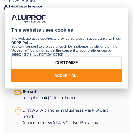
SHOWROOM
Altrincham
This website uses cookies
Varaa käyntiaika
The website uses cookies to provide services in accordance with our
GDPR Policy
.
You can consent to the use of such technologies by clicking on the
"Accept all" button or adjust the consent to your preferences by
Virtuaalikierros
selecting the "Customize" option.
Virtuaalikierros
CUSTOMIZE
Puhelin
ACCEPT ALL
+44 161 941 4005
E-mail
receptionuk@aluprof.com
Unit A5, Altrincham Business Park Stuart
Road,
Altrincham, WA14 5GJ, Iso-Britannia