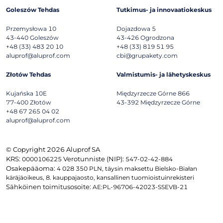
43-440
Goleszów
43-426
Ogrodzona
+48 (33) 483 20 10
+48 (33) 819 51 95
aluprof@aluprof.com
cbi@grupakety.com
Złotów Tehdas
Valmistumis- ja lähetyskeskus
Kujańska 10E
Międzyrzecze Górne 866
77-400
Złotów
43-392
Międzyrzecze Górne
+48 67 265 04 02
aluprof@aluprof.com
© Copyright 2026 Aluprof SA
KRS:
Verotunniste (NIP):
0000106225
547-02-42-884
Osakepääoma:
4 028 350 PLN, täysin maksettu Bielsko-Białan
käräjäoikeus, 8. kauppajaosto, kansallinen tuomioistuinrekisteri
Sähköinen toimitusosoite:
AE:PL-96706-42023-SSEVB-21