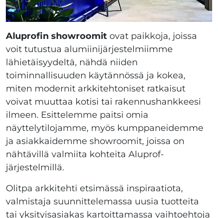
Aluprofin showroomit
ovat paikkoja, joissa
voit tutustua alumiinijärjestelmiimme
lähietäisyydeltä, nähdä niiden
toiminnallisuuden käytännössä ja kokea,
miten modernit arkkitehtoniset ratkaisut
voivat muuttaa kotisi tai rakennushankkeesi
ilmeen. Esittelemme paitsi omia
näyttelytilojamme, myös kumppaneidemme
ja asiakkaidemme showroomit, joissa on
nähtävillä valmiita kohteita Aluprof-
järjestelmillä.
Olitpa arkkitehti etsimässä inspiraatiota,
valmistaja suunnittelemassa uusia tuotteita
tai yksityisasiakas kartoittamassa vaihtoehtoja