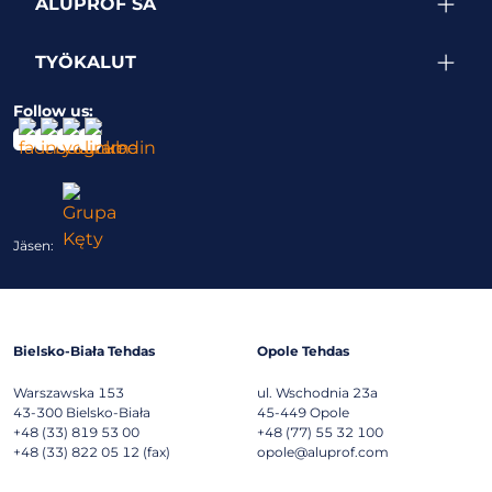
Follow us:
Jäsen:
Bielsko-Biała Tehdas
Opole Tehdas
Warszawska 153
ul. Wschodnia 23a
43-300
Bielsko-Biała
45-449
Opole
+48 (33) 819 53 00
+48 (77) 55 32 100
+48 (33) 822 05 12 (fax)
opole@aluprof.com
Goleszów Tehdas
Tutkimus- ja innovaatiokeskus
Przemysłowa 10
Dojazdowa 5