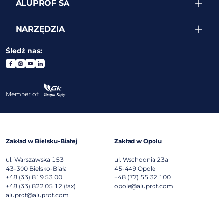
ALUPROF SA
NARZĘDZIA
Śledź nas:
Member of:
Zakład w Bielsku-Białej
Zakład w Opolu
ul. Warszawska 153
ul. Wschodnia 23a
43-300
Bielsko-Biała
45-449
Opole
+48 (33) 819 53 00
+48 (77) 55 32 100
+48 (33) 822 05 12 (fax)
opole@aluprof.com
aluprof@aluprof.com