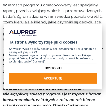
W ramach programu opracowywany jest specjalny
raport, przedstawiający wnioski z przeprowadzonych
badań. Zgromadzona w nim wiedza pozwala określić,
czym kierują się klienci, jakie czynniki są decydujące
w procesie zakupowym oraz jakie cechy usług i
produktów przeważają podczas wysnuwania
rekomendacji.
Ta strona wykorzystuje pliki cookies
–
Na utrzymanie pozycji lidera wśród producentów
Serwis korzysta z plików cookie w celu świadczenia usług zgodnie z
naszą
Polityką RODO
.
systemów aluminiowych dla budownictwa
Możesz wyrazić zgodę na wykorzystanie plików cookies, klikając
przycisk "Akceptuję" lub dostosować zgody do swoich preferencji,
pracują codziennie setki naszych pracowników.
wybierając opcję "Dostosuj".
Tym większe znaczenie ma dla nas otrzymanie
DOSTOSUJ
złotego godła Konsumencki Lider Jakości 2020.
Jest to ranking opracowywany na podstawie
AKCEPTUJĘ
wiarygodnych opinii klientów, co nobilituje markę,
a zarazem motywuje do dalszych starań.
Niewątpliwą zaletą programu jest raport z badań
konsumenckich, w których z roku na rok bierze
udział coraz więcej osób. Dzięki dostępnym