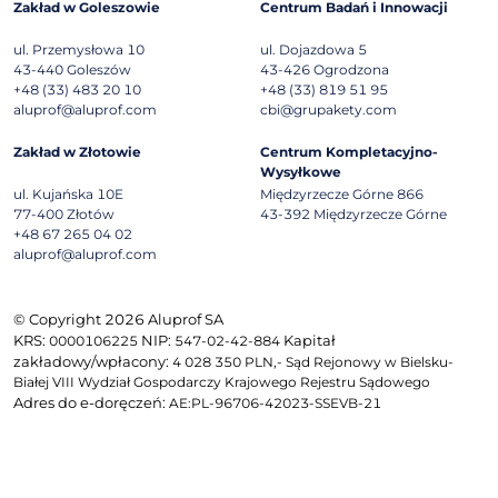
Zakład w Goleszowie
Centrum Badań i Innowacji
ul. Przemysłowa 10
ul. Dojazdowa 5
43-440
Goleszów
43-426
Ogrodzona
+48 (33) 483 20 10
+48 (33) 819 51 95
aluprof@aluprof.com
cbi@grupakety.com
Zakład w Złotowie
Centrum Kompletacyjno-
Wysyłkowe
ul. Kujańska 10E
Międzyrzecze Górne 866
77-400
Złotów
43-392
Międzyrzecze Górne
+48 67 265 04 02
aluprof@aluprof.com
© Copyright 2026 Aluprof SA
KRS:
NIP:
Kapitał
0000106225
547-02-42-884
zakładowy/wpłacony:
4 028 350 PLN,- Sąd Rejonowy w Bielsku-
Białej VIII Wydział Gospodarczy Krajowego Rejestru Sądowego
Adres do e-doręczeń:
AE:PL-96706-42023-SSEVB-21