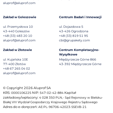
aluprof@aluprof.com
Zakład w Goleszowie
Centrum Badań i Innowacji
ul. Przemysłowa 10
ul. Dojazdowa 5
43-440
Goleszów
43-426
Ogrodzona
+48 (33) 483 20 10
+48 (33) 819 51 95
aluprof@aluprof.com
cbi@grupakety.com
Zakład w Złotowie
Centrum Kompletacyjno-
Wysyłkowe
ul. Kujańska 10E
Międzyrzecze Górne 866
77-400
Złotów
43-392
Międzyrzecze Górne
+48 67 265 04 02
aluprof@aluprof.com
© Copyright 2026 Aluprof SA
KRS:
NIP:
Kapitał
0000106225
547-02-42-884
zakładowy/wpłacony:
4 028 350 PLN,- Sąd Rejonowy w Bielsku-
Białej VIII Wydział Gospodarczy Krajowego Rejestru Sądowego
Adres do e-doręczeń:
AE:PL-96706-42023-SSEVB-21