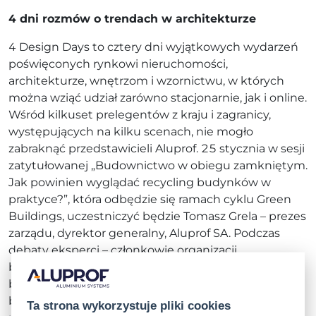
4 dni rozmów o trendach w architekturze
4 Design Days to cztery dni wyjątkowych wydarzeń
poświęconych rynkowi nieruchomości,
architekturze, wnętrzom i wzornictwu, w których
można wziąć udział zarówno stacjonarnie, jak i online.
Wśród kilkuset prelegentów z kraju i zagranicy,
występujących na kilku scenach, nie mogło
zabraknąć przedstawicieli Aluprof. 25 stycznia w sesji
zatytułowanej „Budownictwo w obiegu zamkniętym.
Jak powinien wyglądać recycling budynków w
praktyce?”, która odbędzie się ramach cyklu Green
Buildings, uczestniczyć będzie Tomasz Grela – prezes
zarządu, dyrektor generalny, Aluprof SA. Podczas
debaty eksperci – członkowie organizacji
branżowych, architekci oraz przedstawiciele firm z
branży budowlanej – będą dyskutować na temat
budownictwa w nurcie less waste. Debatę
Ta strona wykorzystuje pliki cookies