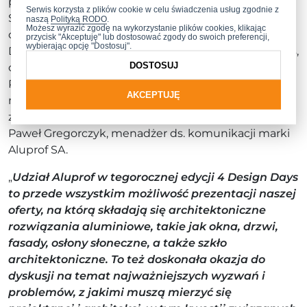
poprowadzi Agnieszka Kalinowska-Sołtys, prezeska
Serwis korzysta z plików cookie w celu świadczenia usług zgodnie z
Stowarzyszenia Architektów Polskich, architektka i
naszą
Polityką RODO
.
Możesz wyrazić zgodę na wykorzystanie plików cookies, klikając
członkini zarządu pracowni APA Wojciechowski.
przycisk "Akceptuję" lub dostosować zgody do swoich preferencji,
wybierając opcję "Dostosuj".
Dzień później, także w ramach cyklu Green Buildings,
DOSTOSUJ
odbędzie się debata pt. „Fala renowacji dotrze do
Polski?”. Jednym z prelegentów wydarzenia,
AKCEPTUJĘ
moderowanego przez Justynę Glusman – dyrektor
zarządzającą Stowarzyszenia Fala Renowacji, będzie
Paweł Gregorczyk, menadżer ds. komunikacji marki
Aluprof SA.
„
Udział Aluprof w tegorocznej edycji
4 Design Days
to przede wszystkim możliwość prezentacji naszej
oferty, na którą składają się
architektoniczne
rozwiązania aluminiowe, takie jak okna, drzwi,
fasady, osłony słoneczne, a także szkło
architektoniczne. To też doskonała okazja do
dyskusji na temat najważniejszych wyzwań i
problemów, z jakimi muszą mierzyć się