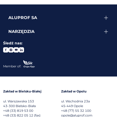
ALUPROF SA
NARZĘDZIA
Śledź nas:
Member of:
Zakład w Bielsku-Białej
Zakład w Opolu
ul. Warszawska 153
ul. Wschodnia 23a
43-300
Bielsko-Biała
45-449
Opole
+48 (33) 819 53 00
+48 (77) 55 32 100
+48 (33) 822 05 12 (fax)
opole@aluprof.com