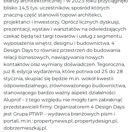
branży architektonicznej – w 2023 roku przyciągnęło
blisko 14,5 tys. uczestników, spośród których
znaczną część stanowili topowi architekci,
projektanci i inwestorzy. Oprócz licznych dyskusji,
prezentacji, wystaw i warsztatów na odwiedzających
czekać będą też targi towarów i usług z segmentu
wyposażenia wnętrz, designu i budownictwa. 4
Design Days to również przestrzeń do budowania
relacji biznesowych, nawiązywania nowych
kontaktów oraz wymiany doświadczeń. Tegoroczna,
już 8. edycja wydarzenia, które potrwa od 25 do 28
stycznia, skupiać się będzie m.in. wokół kwestii
odpowiedzialnego, zrównoważonego budownictwa,
stanowiącego bardzo ważny aspekt działalności
Aluprof – z tego względu nie mogło tam zabraknąć
przedstawicieli firmy. Organizatorem 4 Design Days
jest Grupa PTWP – wydawca branżowych pism i
portali, m.in.: propertynews.pl, propertydesign.pl,
dobrzemieszkaj.pl.