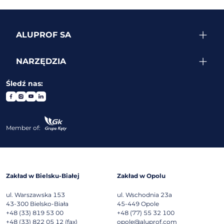
ALUPROF SA
NARZĘDZIA
Śledź nas:
Member of:
Zakład w Bielsku-Białej
Zakład w Opolu
ul. Warszawska 153
ul. Wschodnia 23a
43-300
Bielsko-Biała
45-449
Opole
+48 (33) 819 53 00
+48 (77) 55 32 100
+48 (33) 822 05 12 (fax)
opole@aluprof.com