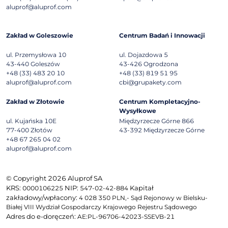
aluprof@aluprof.com
Zakład w Goleszowie
Centrum Badań i Innowacji
ul. Przemysłowa 10
ul. Dojazdowa 5
43-440
Goleszów
43-426
Ogrodzona
+48 (33) 483 20 10
+48 (33) 819 51 95
aluprof@aluprof.com
cbi@grupakety.com
Zakład w Złotowie
Centrum Kompletacyjno-
Wysyłkowe
ul. Kujańska 10E
Międzyrzecze Górne 866
77-400
Złotów
43-392
Międzyrzecze Górne
+48 67 265 04 02
aluprof@aluprof.com
© Copyright 2026 Aluprof SA
KRS:
NIP:
Kapitał
0000106225
547-02-42-884
zakładowy/wpłacony:
4 028 350 PLN,- Sąd Rejonowy w Bielsku-
Białej VIII Wydział Gospodarczy Krajowego Rejestru Sądowego
Adres do e-doręczeń:
AE:PL-96706-42023-SSEVB-21