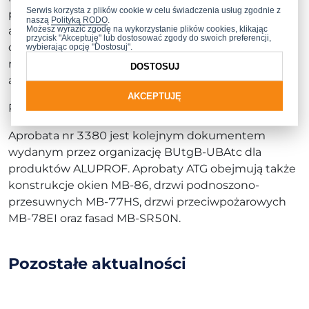
Serwis korzysta z plików cookie w celu świadczenia usług zgodnie z
portfolio systemów z rodziny
MB-70
. Zgodnie z
naszą
Polityką RODO
.
Możesz wyrazić zgodę na wykorzystanie plików cookies, klikając
aktualnym planem, produkty te zostaną wycofane
przycisk "Akceptuję" lub dostosować zgody do swoich preferencji,
do końca bieżącego roku, ustępując miejsca
wybierając opcję "Dostosuj".
nowocześniejszym rozwiązaniom odpowiadającym
DOSTOSUJ
aktualnym wymaganiom rynkowym.
AKCEPTUJĘ
Pełna treść aprobaty dostępna jest
tutaj
.
Aprobata nr 3380 jest kolejnym dokumentem
wydanym przez organizację BUtgB-UBAtc dla
produktów ALUPROF. Aprobaty ATG obejmują także
konstrukcje okien
MB
-86, drzwi podnoszono-
przesuwnych MB-77HS, drzwi przeciwpożarowych
MB-78EI oraz fasad MB-SR50N.
Pozostałe
aktualności