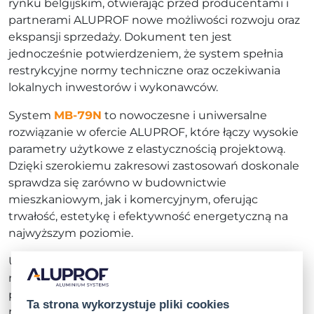
rynku belgijskim, otwierając przed producentami i
partnerami ALUPROF nowe możliwości rozwoju oraz
ekspansji sprzedaży. Dokument ten jest
jednocześnie potwierdzeniem, że system spełnia
restrykcyjne normy techniczne oraz oczekiwania
lokalnych inwestorów i wykonawców.
System
MB-79N
to nowoczesne i uniwersalne
rozwiązanie w ofercie ALUPROF, które łączy wysokie
parametry użytkowe z elastycznością projektową.
Dzięki szerokiemu zakresowi zastosowań doskonale
sprawdza się zarówno w budownictwie
mieszkaniowym, jak i komercyjnym, oferując
trwałość, estetykę i efektywność energetyczną na
najwyższym poziomie.
Uzyskanie belgijskiej aprobaty ATG dla
MB-79N
ma
również strategiczne znaczenie dla rozwoju oferty
produktowej. To ostatni etap umożliwiający
Ta strona wykorzystuje pliki cookies
rozpoczęcie procesu stopniowego wycofywania z