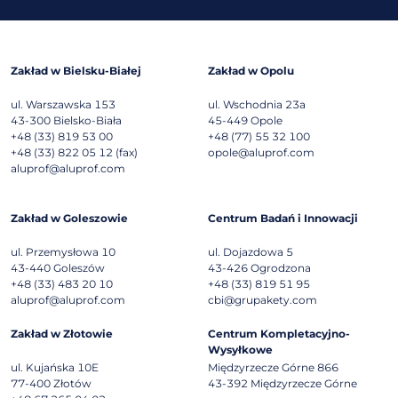
Zakład w Bielsku-Białej
Zakład w Opolu
ul. Warszawska 153
ul. Wschodnia 23a
43-300
Bielsko-Biała
45-449
Opole
+48 (33) 819 53 00
+48 (77) 55 32 100
+48 (33) 822 05 12 (fax)
opole@aluprof.com
aluprof@aluprof.com
Zakład w Goleszowie
Centrum Badań i Innowacji
ul. Przemysłowa 10
ul. Dojazdowa 5
43-440
Goleszów
43-426
Ogrodzona
+48 (33) 483 20 10
+48 (33) 819 51 95
aluprof@aluprof.com
cbi@grupakety.com
Zakład w Złotowie
Centrum Kompletacyjno-
Wysyłkowe
ul. Kujańska 10E
Międzyrzecze Górne 866
77-400
Złotów
43-392
Międzyrzecze Górne