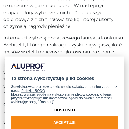
oznaczone w galerii konkursu. W następnych
etapach Jury wybierze z nich 10 najlepszych
obiektów, a z nich finałową trójkę, której autorzy
otrzymają nagrody pieniężne.
Internauci wybiorą dodatkowego laureata konkursu.
Architekt, którego realizacja uzyska największą ilość
głosów w elektronicznym głosowaniu na stronie
konkursowej zostanie nagrodzony „Wyróżnieniem
Internautów”. Głosowanie on-line potrwa do 5
września br. Każdy odwiedzający stronę może
Ta strona wykorzystuje pliki cookies
zagłosować tylko raz. Każdy głosujący, którego
wytypowany obiekt zajmie I miejsce jako
Serwis korzysta z plików cookie w celu świadczenia usług zgodnie z
naszą
Polityką RODO
.
najciekawszy, otrzyma nagrodę rzeczową od Aluprof.
Możesz wyrazić zgodę na wykorzystanie plików cookies, klikając
przycisk "Akceptuję" lub dostosować zgody do swoich preferencji,
wybierając opcję "Dostosuj".
Ogłoszenie wyników odbędzie się podczas
DOSTOSUJ
Uroczystej Gali we wrześniu 2016 roku.
AKCEPTUJĘ
Więcej informacji oraz szczegółowy regulamin