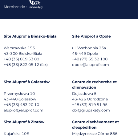
Membre de :
Site Aluprof à Bielsko-Biała
Site Aluprof à Opole
Warszawska 153
ul. Wschodnia 23a
43-300
Bielsko-Biała
45-449
Opole
+48 (33) 819 53 00
+48 (77) 55 32 100
+48 (33) 822 05 12 (fax)
opole@aluprof.com
Site Aluprof à Goleszów
Centre de recherche et
d'innovation
Przemysłowa 10
Dojazdowa 5
43-440
Goleszów
43-426
Ogrodzona
+48 (33) 483 20 10
+48 (33) 819 51 95
aluprof@aluprof.com
cbi@grupakety.com
Site Aluprof à Złotów
Centre d'achèvement et
d'expédition
Kujańska 10E
Międzyrzecze Górne 866