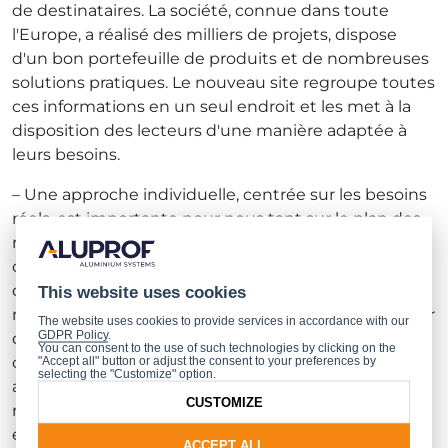
de destinataires. La société, connue dans toute
l'Europe, a réalisé des milliers de projets, dispose
d'un bon portefeuille de produits et de nombreuses
solutions pratiques. Le nouveau site regroupe toutes
ces informations en un seul endroit et les met à la
disposition des lecteurs d'une manière adaptée à
leurs besoins.
– Une approche individuelle, centrée sur les besoins
réels, est importante pour nous tant sur le plan des
réalisations de nouveaux projets que sur celui de la
collaboration avec nos partenaires ou clients. C'est
dans cet esprit que nous avons conçu notre
This website uses cookies
nouveau site web. Selon nos données, il est visité par
The website uses cookies to provide services in accordance with our
GDPR Policy
.
des architectes, des maîtres de l’ouvrage et des
You can consent to the use of such technologies by clicking on the
clients individuels. Ils ont tous besoin d'un contenu
"Accept all" button or adjust the consent to your preferences by
selecting the "Customize" option.
adapté qu’ils pourront trouver facilement et
CUSTOMIZE
rapidement. La fonctionnalité de notre nouveau site
était tout aussi importante que son apparence, d'où
ACCEPT ALL