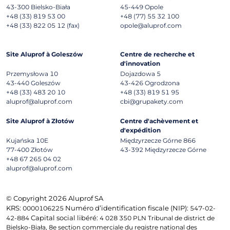
43-300
Bielsko-Biała
45-449
Opole
+48 (33) 819 53 00
+48 (77) 55 32 100
+48 (33) 822 05 12 (fax)
opole@aluprof.com
Site Aluprof à Goleszów
Centre de recherche et
d'innovation
Przemysłowa 10
Dojazdowa 5
43-440
Goleszów
43-426
Ogrodzona
+48 (33) 483 20 10
+48 (33) 819 51 95
aluprof@aluprof.com
cbi@grupakety.com
Site Aluprof à Złotów
Centre d'achèvement et
d'expédition
Kujańska 10E
Międzyrzecze Górne 866
77-400
Złotów
43-392
Międzyrzecze Górne
+48 67 265 04 02
aluprof@aluprof.com
© Copyright 2026 Aluprof SA
KRS:
Numéro d’identification fiscale (NIP):
0000106225
547-02-
Capital social libéré:
42-884
4 028 350 PLN Tribunal de district de
Bielsko-Biała, 8e section commerciale du registre national des