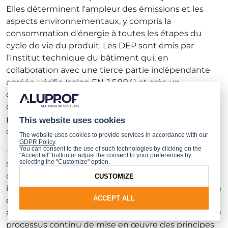
Elles déterminent l'ampleur des émissions et les
aspects environnementaux, y compris la
consommation d'énergie à toutes les étapes du
cycle de vie du produit. Les DEP sont émis par
l’Institut technique du bâtiment qui, en
collaboration avec une tierce partie indépendante
agréée, vérifie (selon EN 15804) et crée un
ensemble d’indicateurs environnementaux pour
documenter les propriétés environnementales du
produit et définir les principes de l'analyse ACV, y
This website uses cookies
compris la collecte et le calcul des données.
The website uses cookies to provide services in accordance with our
GDPR Policy
.
You can consent to the use of such technologies by clicking on the
– Communiquer de manière transparente sur nos
"Accept all" button or adjust the consent to your preferences by
selecting the "Customize" option.
systèmes et permettre l'évaluation et la
comparaison des solutions est d'une grande
CUSTOMIZE
importance pour nous. L'obtention d'une déclaration
ACCEPT ALL
environnementale de type III pour les profilés
aluminium Aluprof est une étape importante dans le
processus continu de mise en œuvre des principes