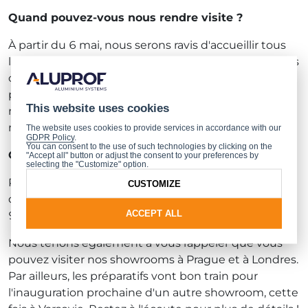
Quand pouvez-vous nous rendre visite ?
À partir du 6 mai, nous serons ravis d'accueillir tous
les visiteurs dans notre espace dédié, que ce soit nos
clients habituels, des architectes, de nouveaux
partenaires commerciaux ou des particuliers à la
This website uses cookies
recherche de solutions exceptionnelles pour leurs
maisons.
The website uses cookies to provide services in accordance with our
GDPR Policy
.
You can consent to the use of such technologies by clicking on the
Comment nous contacter ?
"Accept all" button or adjust the consent to your preferences by
selecting the "Customize" option.
Pour prendre rendez-vous ou obtenir plus
CUSTOMIZE
d'informations, veuillez nous appeler au +48 33 81
ACCEPT ALL
95 455 ou nous écrire à
showroom@aluprof.com
.
Nous tenons également à vous rappeler que vous
pouvez visiter nos showrooms à Prague et à Londres.
Par ailleurs, les préparatifs vont bon train pour
l'inauguration prochaine d'un autre showroom, cette