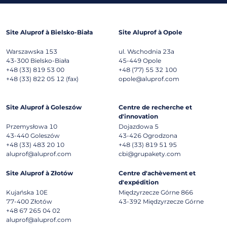
Site Aluprof à Bielsko-Biała
Site Aluprof à Opole
Warszawska 153
ul. Wschodnia 23a
43-300
Bielsko-Biała
45-449
Opole
+48 (33) 819 53 00
+48 (77) 55 32 100
+48 (33) 822 05 12 (fax)
opole@aluprof.com
Site Aluprof à Goleszów
Centre de recherche et
d'innovation
Przemysłowa 10
Dojazdowa 5
43-440
Goleszów
43-426
Ogrodzona
+48 (33) 483 20 10
+48 (33) 819 51 95
aluprof@aluprof.com
cbi@grupakety.com
Site Aluprof à Złotów
Centre d'achèvement et
d'expédition
Kujańska 10E
Międzyrzecze Górne 866
77-400
Złotów
43-392
Międzyrzecze Górne
+48 67 265 04 02
aluprof@aluprof.com