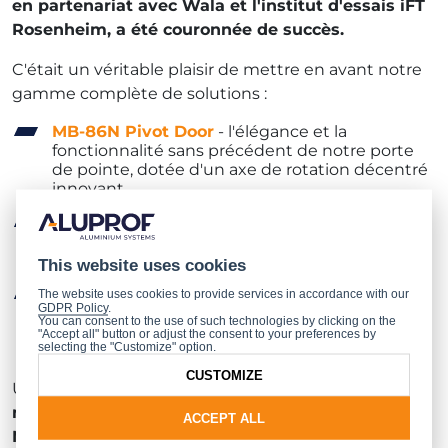
en partenariat avec Wala et l'institut d'essais iFT
Rosenheim, a été couronnée de succès.
C'était un véritable plaisir de mettre en avant notre
gamme complète de solutions :
MB-86N Pivot Door
- l'élégance et la
fonctionnalité sans précédent de notre porte
de pointe, dotée d'un axe de rotation décentré
innovant.
SkyTwin
- la fusion entre un volet roulant
externe et un screen dans un produit
révolutionnaire unique.
This website uses cookies
Fenêtres et portes basées sur le
MB-86N
–
The website uses cookies to provide services in accordance with our
GDPR Policy
.
conçues à partir de matériaux de qualité
You can consent to the use of such technologies by clicking on the
supérieure pour une sécurité et un confort
"Accept all" button or adjust the consent to your preferences by
selecting the "Customize" option.
inégalés, redéfinissant les standards de qualité.
CUSTOMIZE
Un grand merci à tous ceux et toutes celles
que
nous avons eu le plaisir de rencontrer à
ACCEPT ALL
Nuremberg !