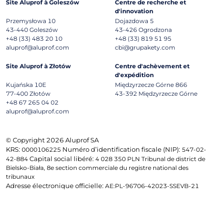
Site Aluprof à Goleszów
Centre de recherche et
d'innovation
Przemysłowa 10
Dojazdowa 5
43-440
Goleszów
43-426
Ogrodzona
+48 (33) 483 20 10
+48 (33) 819 51 95
aluprof@aluprof.com
cbi@grupakety.com
Site Aluprof à Złotów
Centre d'achèvement et
d'expédition
Kujańska 10E
Międzyrzecze Górne 866
77-400
Złotów
43-392
Międzyrzecze Górne
+48 67 265 04 02
aluprof@aluprof.com
© Copyright 2026 Aluprof SA
KRS:
Numéro d’identification fiscale (NIP):
0000106225
547-02-
Capital social libéré:
42-884
4 028 350 PLN Tribunal de district de
Bielsko-Biała, 8e section commerciale du registre national des
tribunaux
Adresse électronique officielle:
AE:PL-96706-42023-SSEVB-21