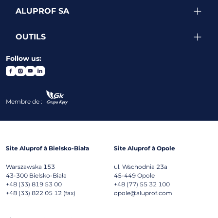
ALUPROF SA
OUTILS
Follow us:
Membre de :
Site Aluprof à Bielsko-Biała
Site Aluprof à Opole
Warszawska 153
ul. Wschodnia 23a
43-300
Bielsko-Biała
45-449
Opole
+48 (33) 819 53 00
+48 (77) 55 32 100
+48 (33) 822 05 12 (fax)
opole@aluprof.com