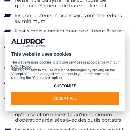
l'ensemble du système se compose de
quelques éléments de base seulement
les connecteurs et accessoires ont été réduits
au minimum
il est simple à préfabriquer, ce qui peut être fait
sur le site, et à installer
il offre les performances acoustiques les plus
élevées possibles tout en proposant une taille
This website uses cookies
de profilé minimale
The website uses cookies to provide services in accordance with our
le panneau d'installation unique est construit à
GDPR Policy
.
You can consent to the use of such technologies by clicking on the
l'aide de profilés de base
"Accept all" button or adjust the consent to your preferences by
selecting the "Customize" option.
les joints acryliques le long des murs ne sont
CUSTOMIZE
pas nécessaires
il est doté d'une technologie unique qui réduit
ACCEPT ALL
considérablement le temps de traitement. La
pose des ferrures et des accessoires a été
optimisé et ne nécessite qu'un minimum
d'opérations réalisées avec des outils portatifs
les joints de vitrage cachés sont insérés avant la