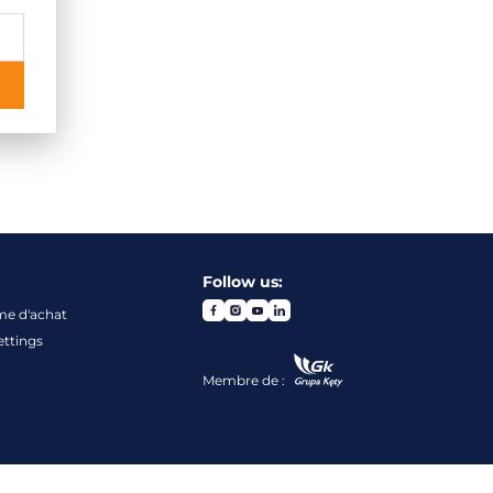
Follow us:
me d'achat
ettings
Membre de :