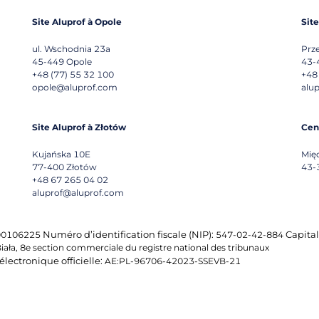
Site Aluprof à Opole
Sit
ul. Wschodnia 23a
Prz
45-449
Opole
43-
+48 (77) 55 32 100
+48
opole@aluprof.com
alu
Site Aluprof à Złotów
Cen
Kujańska 10E
Mię
77-400
Złotów
43-
+48 67 265 04 02
aluprof@aluprof.com
Numéro d’identification fiscale (NIP):
Capital
0106225
547-02-42-884
iała, 8e section commerciale du registre national des tribunaux
électronique officielle:
AE:PL-96706-42023-SSEVB-21