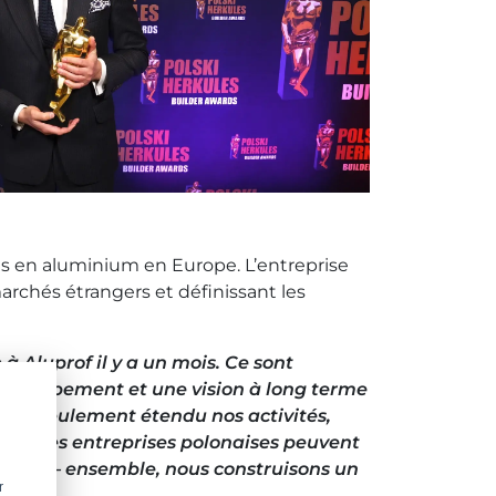
mes en aluminium en Europe. L’entreprise
archés étrangers et définissant les
 à Aluprof il y a un mois. Ce sont
éveloppement et une vision à long terme
non seulement étendu nos activités,
 que les entreprises polonaises peuvent
rcours – ensemble, nous construisons un
r