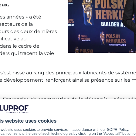
eux.
res années » a été
ecteurs de la
cours des deux dernières
ficative au
dans le cadre de
ders qui tracent la voie
f s’est hissé au rang des principaux fabricants de systè
 le développement, renforçant ainsi sa présence sur les m
n « Entreprise de construction de la décennie » décernée
ment que la constance, les investissements dans le d
envergure internationale. Au fil des ans, nous avons 
is website uses cookies
rmes du secteur de la construction, démontrant ainsi
ondial. Je remercie tous ceux qui font partie de ce pa
 website uses cookies to provide services in accordance with our
GDPR Policy
.
can consent to the use of such technologies by clicking on the "Accept all" button o
.