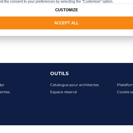
st the consent to your preferences by selecting the "Customize" option.
CUSTOMIZE
ACCEPT ALL
OUTILS
dpr
Catalogue pour architectes
Platefor
aintes
Espace réservé
Cookie s