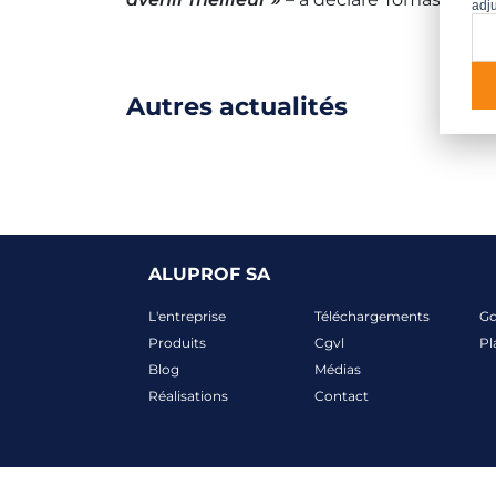
adju
Autres actualités
ALUPROF SA
L'entreprise
Téléchargements
G
Produits
Cgvl
Pl
Blog
Médias
Réalisations
Contact