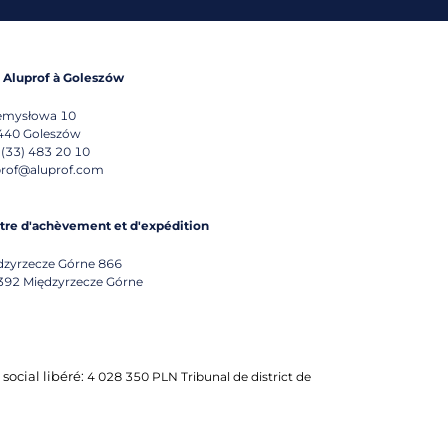
e Aluprof à Goleszów
emysłowa 10
440
Goleszów
 (33) 483 20 10
prof@aluprof.com
tre d'achèvement et d'expédition
dzyrzecze Górne 866
392
Międzyrzecze Górne
 social libéré:
4 028 350 PLN Tribunal de district de