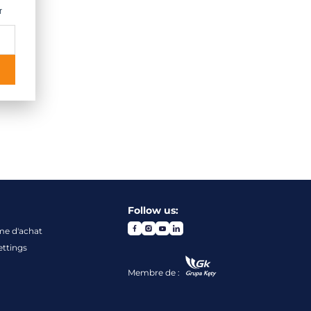
r
Follow us:
me d'achat
ettings
Membre de :