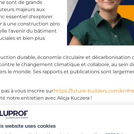
ne sont de grands
uteurs majeurs aux
onc essentiel d'explorer
 à une construction zéro
elle l'avenir du bâtiment
uciales et bien plus
uction durable, économie circulaire et décarbonisation d
r contre le changement climatique et collabore, au sein 
avers le monde. Ses rapports et publications sont largem
 pas à vous inscrire sur
https://future-builders.com/en#re
té notre entretien avec Alicja Kuczera !
tenue par Aluprof, encourage le dialogue autour de l'aven
 présent, nous avons organisé trois interviews inspirantes
is website uses cookies
IEW
)