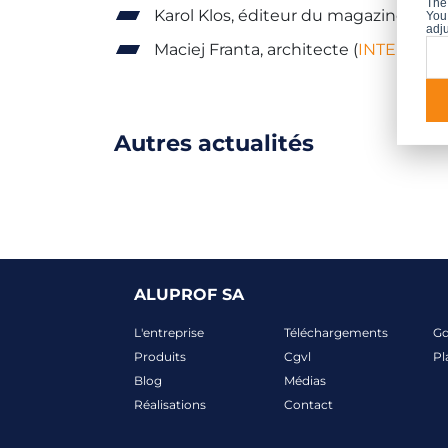
The
Karol Klos, éditeur du magazine
For
You 
adju
Maciej Franta, architecte (
INTERVIE
Autres actualités
ALUPROF SA
L'entreprise
Téléchargements
G
Produits
Cgvl
Pl
Blog
Médias
Réalisations
Contact