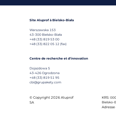
Site Aluprof à Bielsko-Biała
Warszawska 153
43-300
Bielsko-Biała
+48 (33) 819 53 00
+48 (33) 822 05 12 (fax)
Centre de recherche et d'innovation
Dojazdowa 5
43-426
Ogrodzona
+48 (33) 819 51 95
cbi@grupakety.com
© Copyright 2026 Aluprof
KRS:
000
SA
Bielsko-B
Adresse 