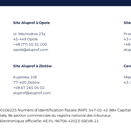
Site Aluprof à Opole
Sit
ul. Wschodnia 23a
Prz
45-449
Opole
43-
+48 (77) 55 32 100
+48
opole@aluprof.com
alu
Site Aluprof à Złotów
Cen
Kujańska 10E
Mię
77-400
Złotów
43-
+48 67 265 04 02
aluprof@aluprof.com
Numéro d’identification fiscale (NIP):
Capital
0106225
547-02-42-884
iała, 8e section commerciale du registre national des tribunaux
électronique officielle:
AE:PL-96706-42023-SSEVB-21