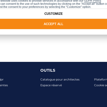
 website uses cookies to provide services in accordance with our
GDPR Policy
.
um Branżowe
(
INTERVIEW
)
can consent to the use of such technologies by clicking on the "Accept all" button o
st the consent to your preferences by selecting the "Customize" option.
W
)
CUSTOMIZE
ACCEPT ALL
OUTILS
dpr
Catalogue pour architectes
Platefor
aintes
Espace réservé
Cookie s