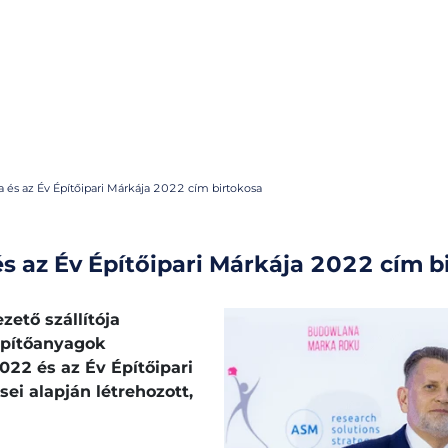
és az Év Építőipari Márkája 2022 cím birtokosa
 az Év Építőipari Márkája 2022 cím b
zető szállítója
 építőanyagok
22 és az Év Építőipari
sei alapján létrehozott,