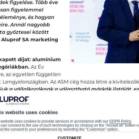
ek figyelése. Több éve
rosan figyelemmel
 véleménye, és hogyan
eire. Annál nagyobb
ta győztesei között
 Aluprof SA marketing
kapott díjat: alumínium
egóriákban.
Az Év
re, az egyetlen független
nt Lengyelországban. Az ASM cég hozza létre a kivitelez
uk a vállalkozóknak a választható márkák listáját, e
kák pozícióit
- mondja
Małgorzata Walczak-Gomuła, 
ge azt jelenti, hogy az ügyfeleket az eredmények irányítjá
is website uses cookies
léka az Év Építőipari Márkája logóval ellátott termékeket
 website uses cookies to provide services in accordance with our
GDPR Policy
.
can consent to the use of such technologies by clicking on the "Accept all" button o
st the consent to your preferences by selecting the "Customize" option.
CUSTOMIZE