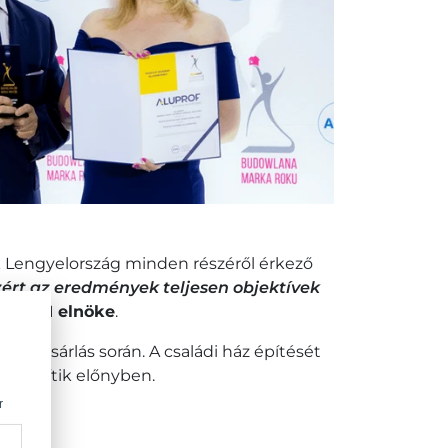
ők Lengyelország minden részéről érkező
zért az eredmények teljesen objektívek
az ASM elnöke
.
k a vásárlás során. A családi ház építését
 részesítik előnyben.
r