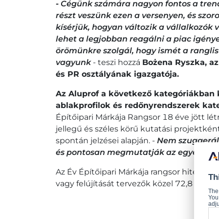
-
Cégünk számára nagyon fontos a trend
részt veszünk ezen a versenyen, és szo
kísérjük, hogyan változik a vállalkozók
lehet a legjobban reagálni a piac igény
örömünkre szolgál, hogy ismét a ranglis
vagyunk
- teszi hozzá
Bożena Ryszka, az
és PR osztályának igazgatója.
Az Aluprof a következő kategóriákban 
ablakprofilok és redőnyrendszerek kat
Építőipari Márkája Rangsor 18 éve jött lét
jellegű és széles körű kutatási projektké
spontán jelzései alapján. -
Nem szuggerálj
és pontosan megmutatják az egyes már
Az Év Építőipari Márkája rangsor hitelessé
Th
vagy felújítását tervezők közel 72,8 száza
The
You 
adju