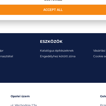
ACCEPT ALL
ESZKÖZÖK
dpr
Katalógus építészeknek
Vásárlási 
nasztétel
Engedélyhez kötött zóna
Cookie s
Opolei üzem
Gol
ul. Wschodnia 23a
Prz