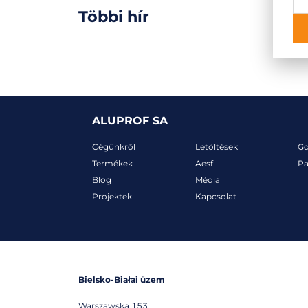
Többi hír
ALUPROF SA
Cégünkről
Letöltések
G
Termékek
Aesf
Pa
Blog
Média
Projektek
Kapcsolat
Bielsko-Białai üzem
Warszawska 153