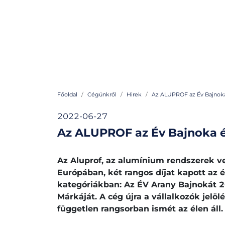
Főoldal
Cégünkről
Hirek
Az ALUPROF az Év Bajnoka 
2022-06-27
Az ALUPROF az Év Bajnoka és
Az Aluprof, az alumínium rendszerek ve
Európában, két rangos díjat kapott az
kategóriákban: Az ÉV Arany Bajnokát 20
Márkáját. A cég újra a vállalkozók jelölé
független rangsorban ismét az élen áll.