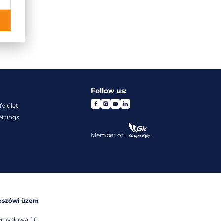
Follow us:
felület
ettings
Member of:
eszówi üzem
emysłowa 10