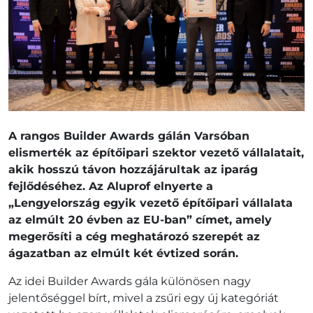
A rangos Builder Awards gálán Varsóban
elismerték az építőipari szektor vezető vállalatait,
akik hosszú távon hozzájárultak az iparág
fejlődéséhez. Az Aluprof elnyerte a
„Lengyelország egyik vezető építőipari vállalata
az elmúlt 20 évben az EU-ban” címet, amely
megerősíti a cég meghatározó szerepét az
ágazatban az elmúlt két évtized során.
Az idei Builder Awards gála különösen nagy
jelentőséggel bírt, mivel a zsűri egy új kategóriát