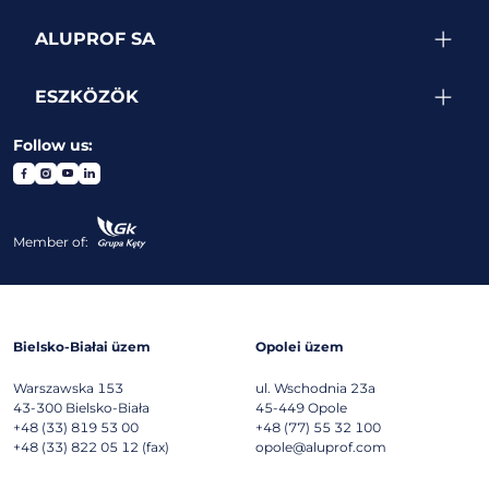
ALUPROF SA
ESZKÖZÖK
Follow us:
Member of:
Bielsko-Białai üzem
Opolei üzem
Warszawska 153
ul. Wschodnia 23a
43-300
Bielsko-Biała
45-449
Opole
+48 (33) 819 53 00
+48 (77) 55 32 100
+48 (33) 822 05 12 (fax)
opole@aluprof.com