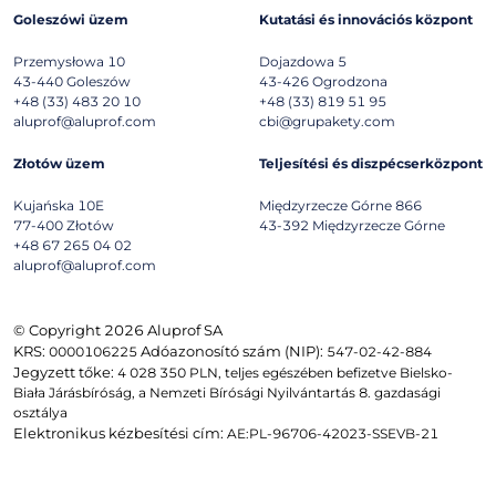
Goleszówi üzem
Kutatási és innovációs központ
Przemysłowa 10
Dojazdowa 5
43-440
Goleszów
43-426
Ogrodzona
+48 (33) 483 20 10
+48 (33) 819 51 95
aluprof@aluprof.com
cbi@grupakety.com
Złotów üzem
Teljesítési és diszpécserközpont
Kujańska 10E
Międzyrzecze Górne 866
77-400
Złotów
43-392
Międzyrzecze Górne
+48 67 265 04 02
aluprof@aluprof.com
© Copyright 2026 Aluprof SA
KRS:
Adóazonosító szám (NIP):
0000106225
547-02-42-884
Jegyzett tőke:
4 028 350 PLN, teljes egészében befizetve Bielsko-
Biała Járásbíróság, a Nemzeti Bírósági Nyilvántartás 8. gazdasági
osztálya
Elektronikus kézbesítési cím:
AE:PL-96706-42023-SSEVB-21