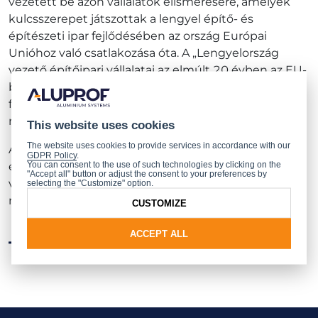
vezetett be azon vállalatok elismerésére, amelyek
kulcsszerepet játszottak a lengyel építő- és
építészeti ipar fejlődésében az ország Európai
Unióhoz való csatlakozása óta. A „Lengyelország
vezető építőipari vállalatai az elmúlt 20 évben az EU-
ban” díj azokat a lengyel cégeket ismeri el, amelyek
folyamatos növekedést mutattak, megerősítették
márkájukat és nemzetközi jelenlétüket.
This website uses cookies
The website uses cookies to provide services in accordance with our
Az Aluprof díjazása tovább erősíti pozícióját Európa
GDPR Policy
.
You can consent to the use of such technologies by clicking on the
építőiparának meghatározó szereplőjeként. A díjat a
"Accept all" button or adjust the consent to your preferences by
vállalat nevében Paweł Gregorczyk, a
selecting the "Customize" option.
márkakommunikációs menedzser vette át.
CUSTOMIZE
ACCEPT ALL
Többi hír