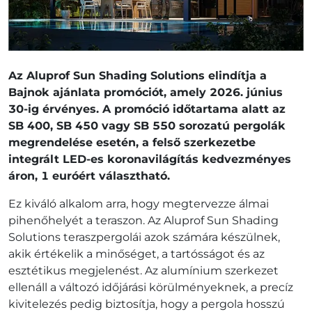
Az Aluprof Sun Shading Solutions elindítja a
Bajnok ajánlata promóciót, amely 2026. június
30-ig érvényes. A promóció időtartama alatt az
SB 400, SB 450 vagy SB 550 sorozatú pergolák
megrendelése esetén, a felső szerkezetbe
integrált LED-es koronavilágítás kedvezményes
áron, 1 euróért választható.
Ez kiváló alkalom arra, hogy megtervezze álmai
pihenőhelyét a teraszon. Az Aluprof Sun Shading
Solutions teraszpergolái azok számára készülnek,
akik értékelik a minőséget, a tartósságot és az
esztétikus megjelenést. Az alumínium szerkezet
ellenáll a változó időjárási körülményeknek, a precíz
kivitelezés pedig biztosítja, hogy a pergola hosszú