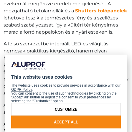
éveken át megőrizze eredeti megjelenését. A
mozgatható tetőlamellák és a
Shutters tolópanelek
lehetővé teszik a természetes fény és a szellőzés
szabad szabályozását, így a kültéri tér kényelmes
marad a forró nappalokon és a nyári estéken is.
A felső szerkezetbe integrált LED-es világítás
nemcsak praktikus kiegészítő, hanem olyan
hangulatteremtő elem is, amely sötétedés után
különleges atmoszférát biztosít a teraszon. A meleg
fény támogatja a kikapcsolódást, és a teraszt a
This website uses cookies
nappali természetes meghosszabbításává teszi – egy
The website uses cookies to provide services in accordance with our
olyan hellyé, ahol szívesen töltjük az időt az egész
GDPR Policy
.
szezon során.
You can consent to the use of such technologies by clicking on the
"Accept all" button or adjust the consent to your preferences by
selecting the "Customize" option.
A LED-es világítás helyett választható hősugárzó is,
CUSTOMIZE
szintén 1 eurós áron.
ACCEPT ALL
A promóció részletes feltételei
a linken
érhetők el.
Szeretne többet megtudni?
Vegye fel velünk a