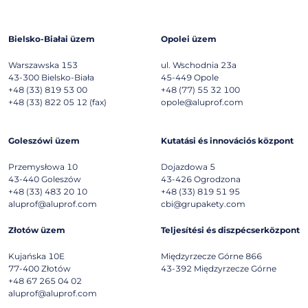
Bielsko-Białai üzem
Opolei üzem
Warszawska 153
ul. Wschodnia 23a
43-300
Bielsko-Biała
45-449
Opole
+48 (33) 819 53 00
+48 (77) 55 32 100
+48 (33) 822 05 12 (fax)
opole@aluprof.com
Goleszówi üzem
Kutatási és innovációs központ
Przemysłowa 10
Dojazdowa 5
43-440
Goleszów
43-426
Ogrodzona
+48 (33) 483 20 10
+48 (33) 819 51 95
aluprof@aluprof.com
cbi@grupakety.com
Złotów üzem
Teljesítési és diszpécserközpont
Kujańska 10E
Międzyrzecze Górne 866
77-400
Złotów
43-392
Międzyrzecze Górne
+48 67 265 04 02
aluprof@aluprof.com