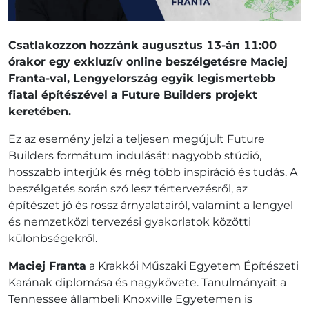
Csatlakozzon hozzánk augusztus 13-án 11:00
órakor egy exkluzív online beszélgetésre Maciej
Franta-val, Lengyelország egyik legismertebb
fiatal építészével a Future Builders projekt
keretében.
Ez az esemény jelzi a teljesen megújult Future
Builders formátum indulását: nagyobb stúdió,
hosszabb interjúk és még több inspiráció és tudás. A
beszélgetés során szó lesz tértervezésről, az
építészet jó és rossz árnyalatairól, valamint a lengyel
és nemzetközi tervezési gyakorlatok közötti
különbségekről.
Maciej Franta
a Krakkói Műszaki Egyetem Építészeti
Karának diplomása és nagykövete. Tanulmányait a
Tennessee állambeli Knoxville Egyetemen is