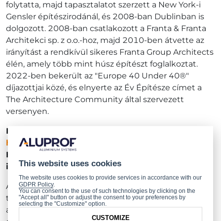
folytatta, majd tapasztalatot szerzett a New York-i
Gensler építészirodánál, és 2008-ban Dublinban is
dolgozott. 2008-ban csatlakozott a Franta & Franta
Architekci sp. z o.o.-hoz, majd 2010-ben átvette az
irányítást a rendkívül sikeres Franta Group Architects
élén, amely több mint húsz építészt foglalkoztat.
2022-ben bekerült az "Europe 40 Under 40®"
díjazottjai közé, és elnyerte az Év Építésze címet a
The Architecture Community által szervezett
versenyen.
Ha érdekli ez az interjú, regisztráljon most a
https://future-builders.com/#r...
oldalon.
Hamarosan exkluzív hozzáférést kap
This website uses cookies
interjúnkhoz Maciej Frantával!
The website uses cookies to provide services in accordance with our
GDPR Policy
.
A Future Builders, amelyet az Aluprof indított és
You can consent to the use of such technologies by clicking on the
támogat, a tervezés, az építészet, a várostervezés és
"Accept all" button or adjust the consent to your preferences by
selecting the "Customize" option.
az építés jövőjéről folytatott párbeszéd
CUSTOMIZE