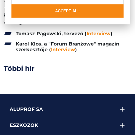
előmozdítására törekszik. Üléseinken iparági
szakértőkkel és a pozitív változások támogatóival
ACCEPT ALL
készítünk interjúkat. Ebben az évadban már
vendégül láttuk:
Tomasz Pągowski, tervező
(
Interview
)
Karol Klos, a "Forum Branżowe" magazin
szerkesztője
(
Interview
)
Többi hír
ALUPROF SA
ESZKÖZÖK