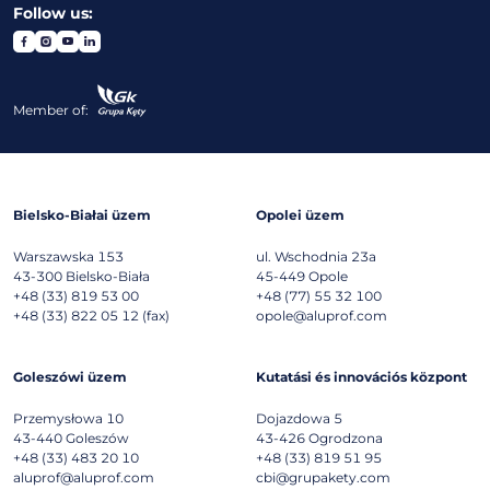
Follow us:
Member of:
Bielsko-Białai üzem
Opolei üzem
Warszawska 153
ul. Wschodnia 23a
43-300
Bielsko-Biała
45-449
Opole
+48 (33) 819 53 00
+48 (77) 55 32 100
+48 (33) 822 05 12 (fax)
opole@aluprof.com
Goleszówi üzem
Kutatási és innovációs központ
Przemysłowa 10
Dojazdowa 5
43-440
Goleszów
43-426
Ogrodzona
+48 (33) 483 20 10
+48 (33) 819 51 95
aluprof@aluprof.com
cbi@grupakety.com