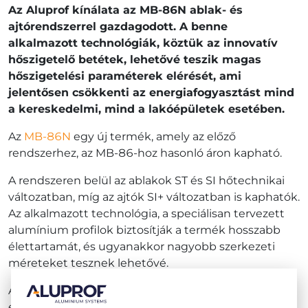
Az Aluprof kínálata az MB-86N ablak- és
ajtórendszerrel gazdagodott. A benne
alkalmazott technológiák, köztük az innovatív
hőszigetelő betétek, lehetővé teszik magas
hőszigetelési paraméterek elérését, ami
jelentősen csökkenti az energiafogyasztást mind
a kereskedelmi, mind a lakóépületek esetében.
Az
MB-86N
egy új termék, amely az előző
rendszerhez, az MB-86-hoz hasonló áron kapható.
A rendszeren belül az ablakok ST és SI hőtechnikai
változatban, míg az ajtók SI+ változatban is kaphatók.
Az alkalmazott technológia, a speciálisan tervezett
alumínium profilok biztosítják a termék hosszabb
élettartamát, és ugyanakkor nagyobb szerkezeti
méreteket tesznek lehetővé.
A három változatban kapható ajtók a rendszerben
elérhetik a 3 m x 1,4 m-es méretet, a maximális