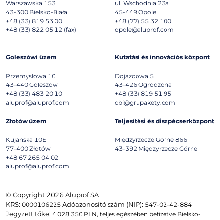
Warszawska 153
ul. Wschodnia 23a
43-300
Bielsko-Biała
45-449
Opole
+48 (33) 819 53 00
+48 (77) 55 32 100
+48 (33) 822 05 12 (fax)
opole@aluprof.com
Goleszówi üzem
Kutatási és innovációs központ
Przemysłowa 10
Dojazdowa 5
43-440
Goleszów
43-426
Ogrodzona
+48 (33) 483 20 10
+48 (33) 819 51 95
aluprof@aluprof.com
cbi@grupakety.com
Złotów üzem
Teljesítési és diszpécserközpont
Kujańska 10E
Międzyrzecze Górne 866
77-400
Złotów
43-392
Międzyrzecze Górne
+48 67 265 04 02
aluprof@aluprof.com
© Copyright 2026 Aluprof SA
KRS:
Adóazonosító szám (NIP):
0000106225
547-02-42-884
Jegyzett tőke:
4 028 350 PLN, teljes egészében befizetve Bielsko-