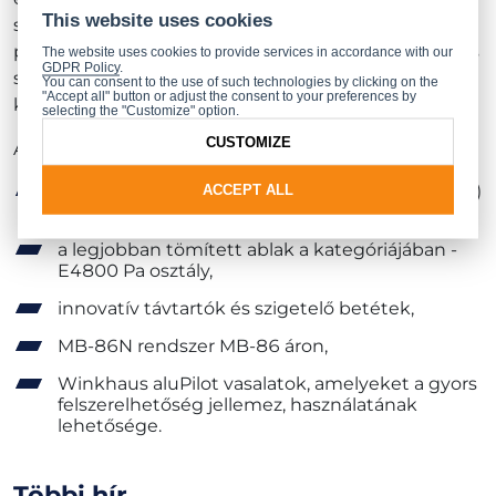
This website uses cookies
szárnysúly pedig 200 kg-ot. Az ablakok esetében
pedig a rendszer lehetővé teszi a legfeljebb 2,8 m-es
The website uses cookies to provide services in accordance with our
GDPR Policy
.
szárnymagasságú, 1,7 m szárnyszélességű és 160
You can consent to the use of such technologies by clicking on the
"Accept all" button or adjust the consent to your preferences by
kg-os maximális szárnytömegű ablakok készítését.
selecting the "Customize" option.
CUSTOMIZE
Az új
MB-86N
rendszer fő előnyei:
2
magas hőszigetelő képesség - U
0,67 W/(m
K)
ACCEPT ALL
w
értéktől
a legjobban tömített ablak a kategóriájában -
E4800 Pa osztály,
innovatív távtartók és szigetelő betétek,
MB-86N rendszer MB-86 áron,
Winkhaus aluPilot vasalatok, amelyeket a gyors
felszerelhetőség jellemez, használatának
lehetősége.
Többi hír