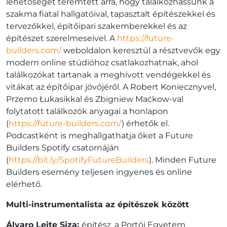
lehetőséget teremtett arra, hogy találkozhassunk a
szakma fiatal hallgatóival, tapasztalt építészekkel és
tervezőkkel, építőipari szakemberekkel és az
építészet szerelmeseivel. A
https://future-
builders.com/
weboldalon keresztül a résztvevők egy
modern online stúdióhoz csatlakozhatnak, ahol
találkozókat tartanak a meghívott vendégekkel és
vitákat az építőipar jövőjéről. A Robert Koniecznyvel,
Przemo Łukasikkal és Zbigniew Maćkow-val
folytatott találkozók anyagai a honlapon
(
https://future-builders.com/
) érhetők el.
Podcastként is meghallgathatja őket a Future
Builders Spotify csatornáján
(
https://bit.ly/SpotifyFutureBuilders
). Minden Future
Builders esemény teljesen ingyenes és online
elérhető.
Multi-instrumentalista az építészek között
Álvaro Leite Siza:
építész, a Portói Egyetem