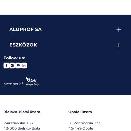
ALUPROF SA
ESZKÖZÖK
Follow us:
Member of:
Bielsko-Białai üzem
Opolei üzem
Warszawska 153
ul. Wschodnia 23a
43-300
Bielsko-Biała
45-449
Opole