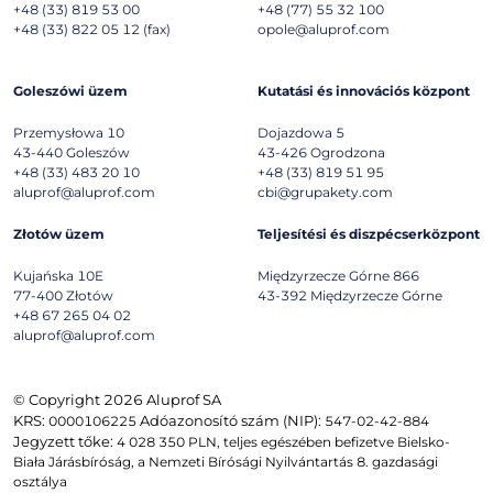
+48 (33) 819 53 00
+48 (77) 55 32 100
+48 (33) 822 05 12 (fax)
opole@aluprof.com
Goleszówi üzem
Kutatási és innovációs központ
Przemysłowa 10
Dojazdowa 5
43-440
Goleszów
43-426
Ogrodzona
+48 (33) 483 20 10
+48 (33) 819 51 95
aluprof@aluprof.com
cbi@grupakety.com
Złotów üzem
Teljesítési és diszpécserközpont
Kujańska 10E
Międzyrzecze Górne 866
77-400
Złotów
43-392
Międzyrzecze Górne
+48 67 265 04 02
aluprof@aluprof.com
© Copyright 2026 Aluprof SA
KRS:
Adóazonosító szám (NIP):
0000106225
547-02-42-884
Jegyzett tőke:
4 028 350 PLN, teljes egészében befizetve Bielsko-
Biała Járásbíróság, a Nemzeti Bírósági Nyilvántartás 8. gazdasági
osztálya