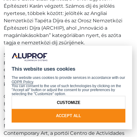
Építészeti Karán végzett. Számos díj és jelölés
nyertese, többek között: jelölték az Angliai
Nemzetközi Tapéta Díjra és az Orosz Nemzetközi
Építészeti Díjra (ARCHIP), ahol „Innováció a
magánlakásokban” kategóriában nyert, és azóta
tagja e nemzetközi díj zsűrijének.
Számos médiameghívást kap, rengeteg
publikációban közreműködik a legnagyobb
This website uses cookies
építészeti folyóiratokban, dokumentumfilmekben,
televíziós filmekben, és megannyi nemzetközi
The website uses cookies to provide services in accordance with our
GDPR Policy
.
konferencia előadója.
You can consent to the use of such technologies by clicking on the
"Accept all" button or adjust the consent to your preferences by
selecting the "Customize" option.
Olyan projekteket fejlesztett ki, mint: az alvite-i Tolo
CUSTOMIZE
Ház, a Cartaxo Városi Tanács részére létrehozott
Vízmúzeum és Bormúzeum, a Manuel Cargaleiro
ACCEPT ALL
Alapítvány Vila Velha de Ródãóban található
Múzeumi Központja, a portói Ginkgo Gallery
Contemporary Art, a portói Centro de Actividades