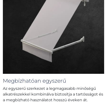
Megbízhatóan egyszerű
Az egyszerű szerkezet a legmagasabb minőségű
alkatrészekkel kombinálva biztosítja a tartósságot és
a megbízható használatot hosszú éveken át.