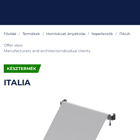
Főoldal
Termékek
Homlokzati árnyékolás
Napellenzők
ITALIA
Offer view:
Manufacturers and architects
Individual clients
KÉSZTERMÉK
ITALIA