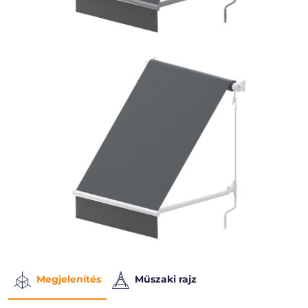
Megjelenítés
Műszaki rajz