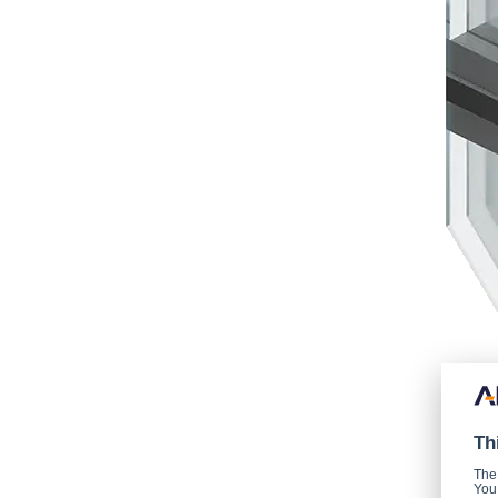
Th
The
You 