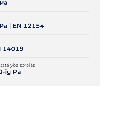
 Pa
Pa | EN 12154
EN 14019
osztályba sorolás
0-ig Pa