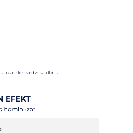
 and architects
Individual clients
N EFEKT
is homlokzat
s