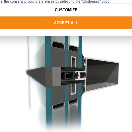
st the consent to your preferences by selecting the "Customize" option.
CUSTOMIZE
ACCEPT ALL