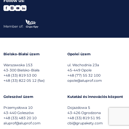
Follow us:
Member of:
Bielsko-Białai üzem
Opolei üzem
Warszawska 153
ul. Wschodnia 23a
43-300
Bielsko-Biała
45-449
Opole
+48 (33) 819 53 00
+48 (77) 55 32 100
+48 (33) 822 05 12 (fax)
opole@aluprof.com
Goleszówi üzem
Kutatási és innovációs központ
Przemysłowa 10
Dojazdowa 5
43-440
Goleszów
43-426
Ogrodzona
+48 (33) 483 20 10
+48 (33) 819 51 95
aluprof@aluprof.com
cbi@grupakety.com