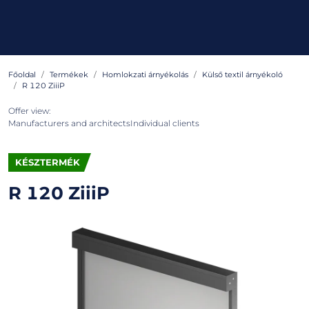
Főoldal
Termékek
Homlokzati árnyékolás
Külső textil árnyékoló
R 120 ZiiiP
Offer view:
Manufacturers and architects
Individual clients
KÉSZTERMÉK
R 120 ZiiiP