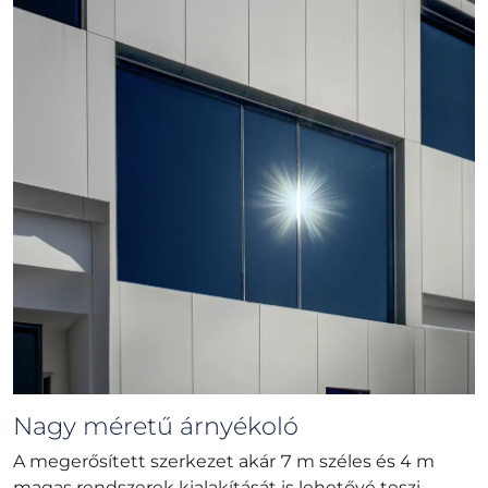
Nagy méretű árnyékoló
A megerősített szerkezet akár 7 m széles és 4 m
magas rendszerek kialakítását is lehetővé teszi.