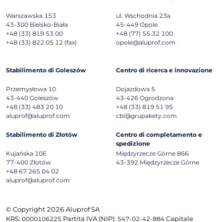
Warszawska 153
ul. Wschodnia 23a
43-300
Bielsko-Biała
45-449
Opole
+48 (33) 819 53 00
+48 (77) 55 32 100
+48 (33) 822 05 12 (fax)
opole@aluprof.com
Stabilimento di Goleszów
Centro di ricerca e innovazione
Przemysłowa 10
Dojazdowa 5
43-440
Goleszów
43-426
Ogrodzona
+48 (33) 483 20 10
+48 (33) 819 51 95
aluprof@aluprof.com
cbi@grupakety.com
Stabilimento di Złotów
Centro di completamento e
spedizione
Kujańska 10E
Międzyrzecze Górne 866
77-400
Złotów
43-392
Międzyrzecze Górne
+48 67 265 04 02
aluprof@aluprof.com
© Copyright 2026 Aluprof SA
KRS:
Partita IVA (NIP):
Capitale
0000106225
547-02-42-884