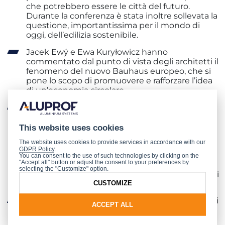
che potrebbero essere le città del futuro.
Durante la conferenza è stata inoltre sollevata la
questione, importantissima per il mondo di
oggi, dell’edilizia sostenibile.
Jacek Ewý e Ewa Kuryłowicz hanno
commentato dal punto di vista degli architetti il
fenomeno del nuovo Bauhaus europeo, che si
pone lo scopo di promuovere e rafforzare l’idea
di un’economia circolare.
Zbigniew Maćków invece ha presentato nei
dettagli le fasi della progettazione del suo
Green2Day, il business center di Wrocław
This website uses cookies
vincitore della III edizione del concorso
The website uses cookies to provide services in accordance with our
“Progetto dell’anno realizzato con i sistemi
GDPR Policy
.
Aluprof”. Grazie a questa presentazione gli
You can consent to the use of such technologies by clicking on the
"Accept all" button or adjust the consent to your preferences by
spettatori hanno potuto vedere in prima
selecting the "Customize" option.
persona il dietro le quinte della progettazione di
un edificio commerciale moderno.
CUSTOMIZE
A chiusura del ciclo di conferenze, l’intervento di
ACCEPT ALL
Michał Marcinkowski di Aluprof, che ha
sottolineato i cambiamenti in atto nell'edilizia,