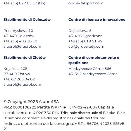
+48 (33) 822 05 12 (fax)
opole@aluprof.com
Stabilimento di Goleszów
Centro di ricerca e innovazione
Przemysłowa 10
Dojazdowa 5
43-440
Goleszów
43-426
Ogrodzona
+48 (33) 483 20 10
+48 (33) 819 51 95
aluprof@aluprof.com
cbi@grupakety.com
Stabilimento di Złotów
Centro di completamento e
spedizione
Kujańska 10E
Międzyrzecze Górne 866
77-400
Złotów
43-392
Międzyrzecze Górne
+48 67 265 04 02
aluprof@aluprof.com
© Copyright 2026 Aluprof SA
KRS:
Partita IVA (NIP):
Capitale
0000106225
547-02-42-884
sociale versato:
4.028.350 PLN Tribunale distrettuale di Bielsko-Biała,
8ª sezione commerciale del registro nazionale dei tribunali
Indirizzo elettronico per la consegna:
AE:PL-96706-42023-SSEVB-
21