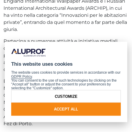
England International Wallpaper Awards e i Russian
International Architectural Awards (ARCHIP), in cui
ha vinto nella categoria “Innovazioni per le abitazioni
private”, entrando da quel momento a far parte della
giuria.
Partecipa a numerose attività e iniziative mediali
come documentari e trasmissioni televisive, prende
parte a diverse pubblicazioni nelle riviste architetti di
architettura più importanti, ed è ospite di tantissime
This website uses cookies
conferenze internazionali.
The website uses cookies to provide services in accordance with our
GDPR Policy
.
È autore di opere come: la Casa Tolo di Alvite, il
You can consent to the use of such technologies by clicking on the
"Accept all" button or adjust the consent to your preferences by
Museu da Agua e Museu do Vinho per il Comune di
selecting the "Customize" option.
Cartaxo, Il centro espositivo della fondazione
CUSTOMIZE
Manuela Cargaleiro di Vila Velha de Ródão, la Ginkgo
Gallery Contemporary Art di Porto, il Centro de
ACCEPT ALL
Actividades Artísticas e Culturais Multi-disciplinares
Fez di Porto.