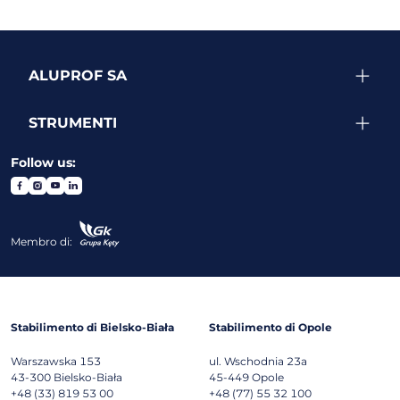
ALUPROF SA
STRUMENTI
Follow us:
Membro di:
Stabilimento di Bielsko-Biała
Stabilimento di Opole
Warszawska 153
ul. Wschodnia 23a
43-300
Bielsko-Biała
45-449
Opole
+48 (33) 819 53 00
+48 (77) 55 32 100