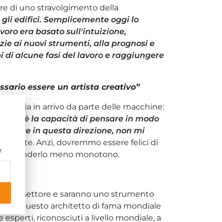
are di uno stravolgimento della
gli edifici. Semplicemente oggi lo
oro era basato sull'intuizione,
azie ai nuovi strumenti, alla prognosi e
i di alcune fasi del lavoro e raggiungere
ssario essere un artista creativo”
inaccia in arrivo da parte delle macchine:
, e cioè la capacità di pensare in modo
ormente in questa direzione, non mi
o temute. Anzi, dovremmo essere felici di
r
o e di renderlo meno monotono.
no il settore e saranno uno strumento
tro con questo architetto di fama mondiale
esperti, riconosciuti a livello mondiale, a