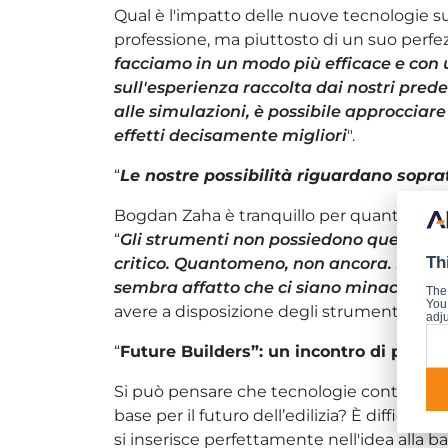
Qual è l'impatto delle nuove tecnologie su
professione, ma piuttosto di un suo perfe
facciamo in un modo più efficace e con 
sull'esperienza raccolta dai nostri prede
alle simulazioni, è possibile approcciare
effetti decisamente migliori
".
“
Le nostre possibilità riguardano sopra
Bogdan Zaha è tranquillo per quanto rigua
“
Gli strumenti non possiedono quell’abi
Th
critico. Quantomeno, non ancora. Fino q
sembra affatto che ci siano minacce rea
The
You 
avere a disposizione degli strumenti che 
adju
“
Future Builders
”: un incontro di prospe
Si può pensare che tecnologie contempor
base per il futuro dell’edilizia? È diffic
si inserisce perfettamente nell'idea alla ba