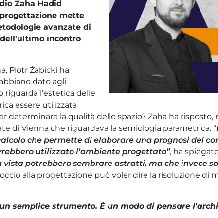
udio Zaha Hadid
a progettazione mette
todologie avanzate di
dell'ultimo incontro
a, Piotr Żabicki ha
abbiano dato agli
 riguarda l’estetica delle
ica essere utilizzata
r determinare la qualità dello spazio? Zaha ha risposto,
icate di Vienna che riguardava la semiologia parametrica: “
calcolo che permette di elaborare una prognosi dei c
rebbero utilizzato l’ambiente progettato”
, ha spiegato
 vista potrebbero sembrare astratti, ma che invece son
ccio alla progettazione può voler dire la risoluzione di
un semplice strumento. È un modo di pensare l'archite