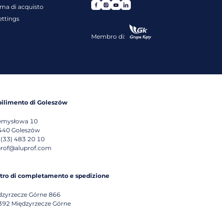
rma di acquisto
ettings
Membro di:
bilimento di Goleszów
emysłowa 10
440
Goleszów
 (33) 483 20 10
prof@aluprof.com
tro di completamento e spedizione
dzyrzecze Górne 866
392
Międzyrzecze Górne