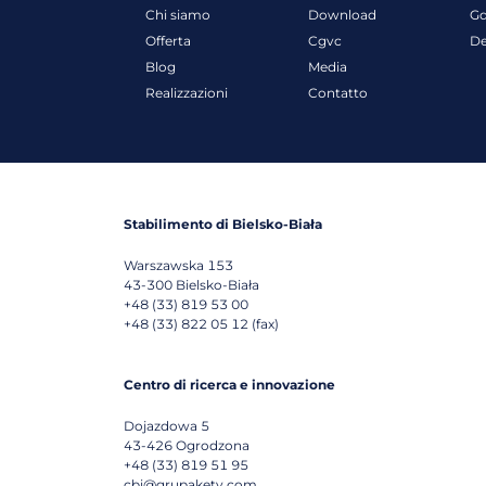
Chi siamo
Download
G
Offerta
Cgvc
D
Blog
Media
Realizzazioni
Contatto
Stabilimento di Bielsko-Biała
Warszawska 153
43-300
Bielsko-Biała
+48 (33) 819 53 00
+48 (33) 822 05 12 (fax)
Centro di ricerca e innovazione
Dojazdowa 5
43-426
Ogrodzona
+48 (33) 819 51 95
cbi@grupakety.com