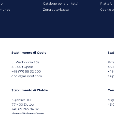
dpr
Catalogo per architetti
Piattafo
enunce
Zona autorizzata
Cookie s
Stabilimento di Opole
Sta
ul. Wschodnia 23a
Prz
45-449
Opole
43-
+48 (77) 55 32 100
+48
opole@aluprof.com
alu
Stabilimento di Złotów
Cen
Kujańska 10E
Mię
77-400
Złotów
43-
+48 67 265 04 02
aluprof@aluprof.com