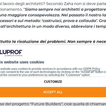
l lavoro degli architetti? Secondo Zaha non si deve parl
zionamento. “
Siamo sempre noi architetti a progettare 
una maggiore consapevolezza. Nel passato il nostro lav
cessori e sul metodo: ‘costruisci, prova e collauda’. Gr
 all'architettura in un modo diverso, abbreviare i temp
ttutto la risoluzione dei problemi. Non sempre è nece
rda il futuro della sua professione e non vede nessuna m
lità fondamentale che è prerogativa dell’essere umano
is website uses cookies
uando l'intelligenza artificiale non si evolverà maggi
li
”. Secondo Zaha, infatti, le nuove tecnologie non vann
 website uses cookies to provide services in accordance with our
GDPR Policy
.
can consent to the use of such technologies by clicking on the "Accept all" button o
ci permettono oggi di eseguire al meglio il nostro lavor
st the consent to your preferences by selecting the "Customize" option.
CUSTOMIZE
ttive diverse e di previsioni sul futuro
ACCEPT ALL
anee, come quelle utilizzate da Bogdan Zaha, domineran
ile dare una risposta univoca a questa domanda, ma l'incon
se del progetto “Future Builders”, cioè quella di chiamare 