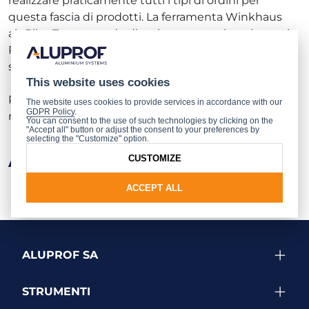
realizzare praticamente tutti i tipi di ordini per
questa fascia di prodotti. La ferramenta Winkhaus
aluPilot Topstar gode di ottima reputazione in tanti
Paesi e in Polonia è disponibile in esclusiva solo per i
serramenti dell’offerta Aluprof.
This website uses cookies
Per maggiori informazioni e ordini,
contattate
il
The website uses cookies to provide services in accordance with our
GDPR Policy
.
nostro ufficio commerciale.
You can consent to the use of such technologies by clicking on the
"Accept all" button or adjust the consent to your preferences by
selecting the "Customize" option.
Altre notizie
CUSTOMIZE
ACCEPT ALL
ALUPROF SA
STRUMENTI