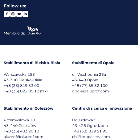
Follow us:
Membro di:
Stabilimento di Bielsko-Biała
Stabilimento di Opole
Warszawska 153
ul. Wschodnia 23a
43-300
Bielsko-Biała
45-449
Opole
+48 (33) 819 53 00
+48 (77) 55 32 100
+48 (33) 822 05 12 (fax)
opole@aluprof.com
Stabilimento di Goleszów
Centro di ricerca e innovazione
Przemysłowa 10
Dojazdowa 5
43-440
Goleszów
43-426
Ogrodzona
+48 (33) 483 20 10
+48 (33) 819 51 95
aluprof@aluprof.com
cbi@grupakety.com