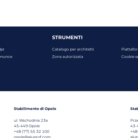
STRUMENTI
dpr
Catalogo per architetti
Piattafo
enunce
Zona autorizzata
Cookie s
Stabilimento di Opole
Sta
ul. Wschodnia 23a
Prz
45-449
Opole
43-
+48 (77) 55 32 100
+48
opole@aluprof.com
alu