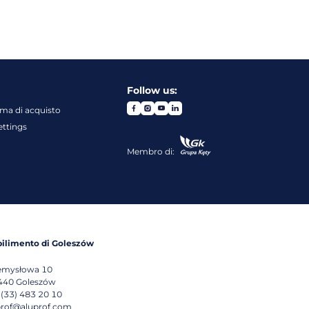
Follow us:
rma di acquisto
ettings
Membro di:
bilimento di Goleszów
emysłowa 10
440
Goleszów
 (33) 483 20 10
prof@aluprof.com