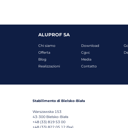
ALUPROF SA
Chi siamo
Download
G
Offerta
Cgvc
D
Blog
Media
Realizzazioni
Contatto
Stabilimento di Bielsko-Biała
Warszawska 153
43-300
Bielsko-Biała
+48 (33) 819 53 00
+48 (33) 822 05 12 (fax)