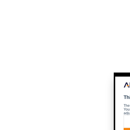
Th
The
You 
adju