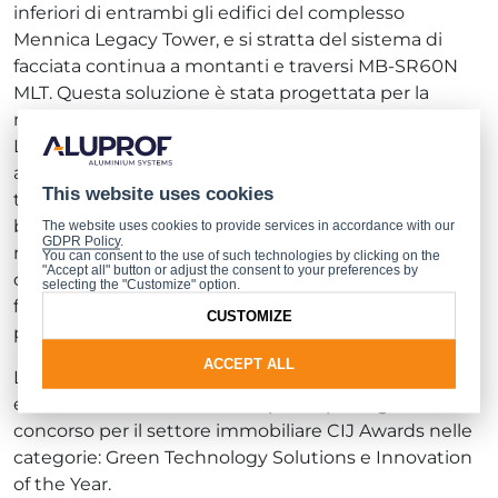
inferiori di entrambi gli edifici del complesso
Mennica Legacy Tower, e si stratta del sistema di
facciata continua a montanti e traversi MB-SR60N
MLT. Questa soluzione è stata progettata per la
messa in opera di facciate continue di riempimento.
La sua struttura portante è composta da profilati in
alluminio per montanti e traversi e profili con taglio
This website uses cookies
termico che chiudono la struttura dall’alto e dal
basso. La scelta di questo tipo di facciata, così come
The website uses cookies to provide services in accordance with our
GDPR Policy
.
nel caso della struttura MB-SE80 MLT è stata dettata
You can consent to the use of such technologies by clicking on the
"Accept all" button or adjust the consent to your preferences by
dall’intenzione di ottenere la resa estetica e la
selecting the "Customize" option.
funzionalità del curtain wall, così come voluto dal
CUSTOMIZE
progetto.
ACCEPT ALL
La Aluprof ha ricevuto per il sistema di facciate a
elementi MB-SE80 MLT due premi prestigiosi nel
concorso per il settore immobiliare CIJ Awards nelle
categorie: Green Technology Solutions e Innovation
of the Year.