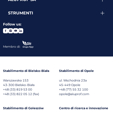
STRUMENTI
Follow us:
Membro di:
Stabilimento di Bielsko-Biała
Stabilimento di Opole
Warszawska 153
ul. Wschodnia 23a
43-300
Bielsko-Biała
45-449
Opole
+48 (33) 819 53 00
+48 (77) 55 32 100
+48 (33) 822 05 12 (fax)
opole@aluprof.com
Stabilimento di Goleszów
Centro di ricerca e innovazione