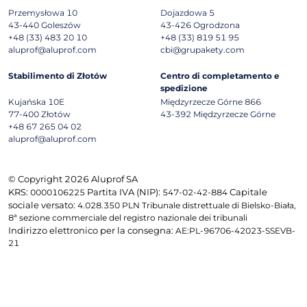
Przemysłowa 10
Dojazdowa 5
43-440
Goleszów
43-426
Ogrodzona
+48 (33) 483 20 10
+48 (33) 819 51 95
aluprof@aluprof.com
cbi@grupakety.com
Stabilimento di Złotów
Centro di completamento e
spedizione
Kujańska 10E
Międzyrzecze Górne 866
77-400
Złotów
43-392
Międzyrzecze Górne
+48 67 265 04 02
aluprof@aluprof.com
© Copyright 2026 Aluprof SA
KRS:
Partita IVA (NIP):
Capitale
0000106225
547-02-42-884
sociale versato:
4.028.350 PLN Tribunale distrettuale di Bielsko-Biała,
8ª sezione commerciale del registro nazionale dei tribunali
Indirizzo elettronico per la consegna:
AE:PL-96706-42023-SSEVB-
21