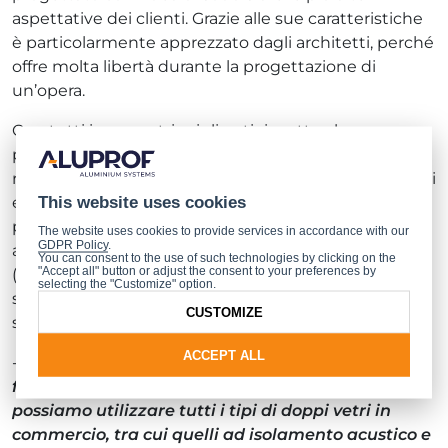
aspettative dei clienti. Grazie alle sue caratteristiche
è particolarmente apprezzato dagli architetti, perché
offre molta libertà durante la progettazione di
un’opera.
Con tutti i parametri migliorati rispetto al suo
predecessore, MB-86 FOLD LINE HD consente di
realizzare strutture a 8 ante con altezza fino a 3 metri
This website uses cookies
e larghezza da 0,7 a 1,2 m. Questo sistema offre la
possibilità di creare porte pieghevoli simmetriche e
The website uses cookies to provide services in accordance with our
GDPR Policy
.
asimmetriche, così come strutture angolari
You can consent to the use of such technologies by clicking on the
"Accept all" button or adjust the consent to your preferences by
(panoramiche). Nel sistema MB-86 FOLD LINE HD
selecting the "Customize" option.
sono state introdotte nuove ferramenta in grado di
CUSTOMIZE
sostenere ante fino a 120 kg.
ACCEPT ALL
-
Il nostro nuovo sistema prevede l’utilizzo di vetri
fino a 61,5 mm di spessore. In questo modo
possiamo utilizzare tutti i tipi di doppi vetri in
commercio, tra cui quelli ad isolamento acustico e