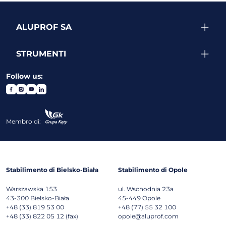
ALUPROF SA
STRUMENTI
Follow us:
Membro di:
Stabilimento di Bielsko-Biała
Stabilimento di Opole
Warszawska 153
ul. Wschodnia 23a
43-300
Bielsko-Biała
45-449
Opole
+48 (33) 819 53 00
+48 (77) 55 32 100
+48 (33) 822 05 12 (fax)
opole@aluprof.com