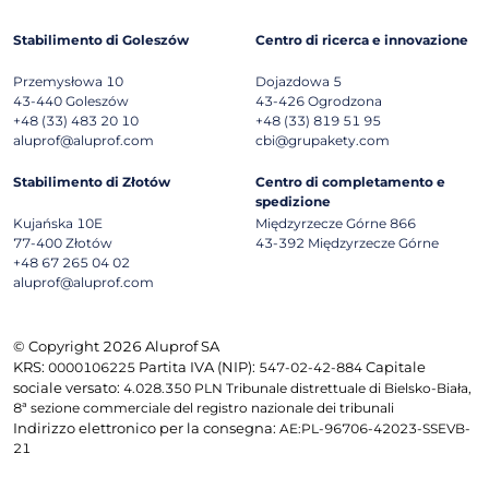
Stabilimento di Goleszów
Centro di ricerca e innovazione
Przemysłowa 10
Dojazdowa 5
43-440
Goleszów
43-426
Ogrodzona
+48 (33) 483 20 10
+48 (33) 819 51 95
aluprof@aluprof.com
cbi@grupakety.com
Stabilimento di Złotów
Centro di completamento e
spedizione
Kujańska 10E
Międzyrzecze Górne 866
77-400
Złotów
43-392
Międzyrzecze Górne
+48 67 265 04 02
aluprof@aluprof.com
© Copyright 2026 Aluprof SA
KRS:
Partita IVA (NIP):
Capitale
0000106225
547-02-42-884
sociale versato:
4.028.350 PLN Tribunale distrettuale di Bielsko-Biała,
8ª sezione commerciale del registro nazionale dei tribunali
Indirizzo elettronico per la consegna:
AE:PL-96706-42023-SSEVB-
21