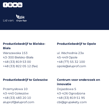
Lid van:
Productiebedrijf te Bielsko-
Productiebedrijf te Opole
Biala
Warszawska 153
ul. Wschodnia 23a
43-300
Bielsko-Biała
45-449
Opole
+48 (33) 819 53 00
+48 (77) 55 32 100
+48 (33) 822 05 12 (fax)
opole@aluprof.com
Productiebedrijf te Goleszów
Centrum voor onderzoek en
innovatie
Przemysłowa 10
Dojazdowa 5
43-440
Goleszów
43-426
Ogrodzona
+48 (33) 483 20 10
+48 (33) 819 51 95
aluprof@aluprof.com
cbi@grupakety.com