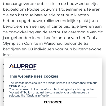
toonaangevende publicatie in de bouwsector, zijn
bedoeld om Poolse bouwmarktdeelnemers te eren
die een betrouwbare relatie met hun klanten
hebben opgebouwd, milieuvriendelijke praktijken
bevorderen en een significante bijdrage leveren aan
de ontwikkeling van de sector. De ceremonie van dit
jaar, gehouden in het hoofdkantoor van het Pools
Olympisch Comité in Warschau, beloonde 53
bedrijven en 60 individuen voor hun buitengewone
inzet.
Aluprof viel op door twee prijzen te ontvangen:
Tomasz Grela werd opnieuw erkend als een
vooraanstaande figuur in de sector, wat de reputatie
This website uses cookies
van Aluprof als "Bouwbedrijf van het Jaar" versterkt.
The website uses cookies to provide services in accordance with our
GDPR Policy
.
You can consent to the use of such technologies by clicking on the
Deze onderscheidingen weerspiegelen de
"Accept all" button or adjust the consent to your preferences by
selecting the "Customize" option.
gezamenlijke inspanning en vastberadenheid van
ons team, wiens harde werk werd geprezen door de
CUSTOMIZE