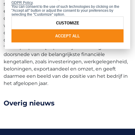
GDPR Policy
.
sinds 2001 toegekend op basis van criteria die de
You can consent to the use of such technologies by clicking on the
effectiviteit, doelmatigheid en het
"Accept all" button or adjust the consent to your preferences by
selecting the "Customize" option.
ontwikkelingspotentieel van de bedrijven
CUSTOMIZE
weergeven. De wedstrijdcommissie kiest de
ondernemingen uit de prestigieuze "Lijst van 500"
ACCEPT ALL
die is samengesteld door de redactie van de krant
"Rzeczpospolita" [Republiek]. De ranking bevat een
doorsnede van de belangrijkste financiële
kengetallen, zoals investeringen, werkgelegenheid,
beloningen, exportaandeel en omzet, en geeft
daarmee een beeld van de positie van het bedrijf in
het afgelopen jaar.
Overig nieuws