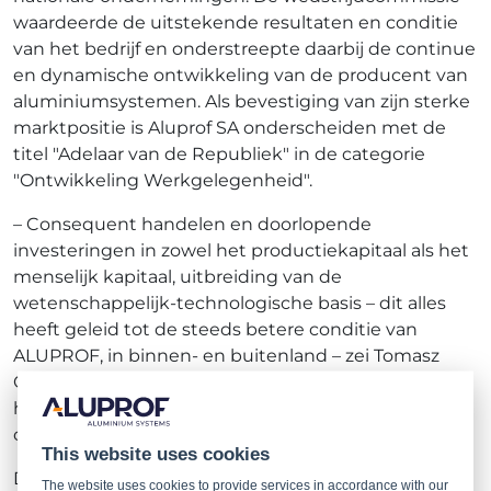
waardeerde de uitstekende resultaten en conditie
van het bedrijf en onderstreepte daarbij de continue
en dynamische ontwikkeling van de producent van
aluminiumsystemen. Als bevestiging van zijn sterke
marktpositie is Aluprof SA onderscheiden met de
titel "Adelaar van de Republiek" in de categorie
"Ontwikkeling Werkgelegenheid".
– Consequent handelen en doorlopende
investeringen in zowel het productiekapitaal als het
menselijk kapitaal, uitbreiding van de
wetenschappelijk-technologische basis – dit alles
heeft geleid tot de steeds betere conditie van
ALUPROF, in binnen- en buitenland – zei Tomasz
Grela, bestuursvoorzitter van Aluprof SA die tijdens
het gala namens het bedrijf een beeldje in
ontvangst nam.
This website uses cookies
De beeldjes "Adelaar van de Republiek" worden al
The website uses cookies to provide services in accordance with our