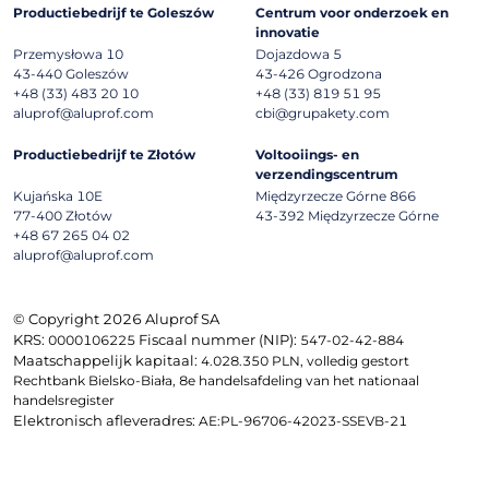
Productiebedrijf te Goleszów
Centrum voor onderzoek en
innovatie
Przemysłowa 10
Dojazdowa 5
43-440
Goleszów
43-426
Ogrodzona
+48 (33) 483 20 10
+48 (33) 819 51 95
aluprof@aluprof.com
cbi@grupakety.com
Productiebedrijf te Złotów
Voltooiings- en
verzendingscentrum
Kujańska 10E
Międzyrzecze Górne 866
77-400
Złotów
43-392
Międzyrzecze Górne
+48 67 265 04 02
aluprof@aluprof.com
© Copyright 2026 Aluprof SA
KRS:
Fiscaal nummer (NIP):
0000106225
547-02-42-884
Maatschappelijk kapitaal:
4.028.350 PLN, volledig gestort
Rechtbank Bielsko-Biała, 8e handelsafdeling van het nationaal
handelsregister
Elektronisch afleveradres:
AE:PL-96706-42023-SSEVB-21