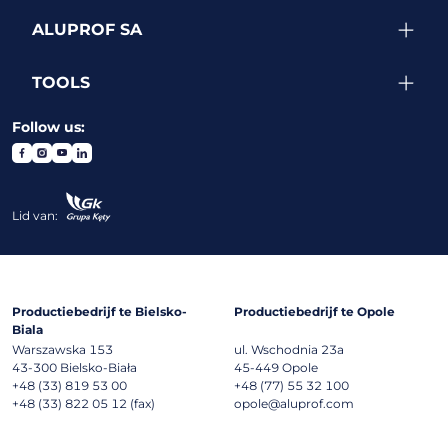
ALUPROF SA
TOOLS
Follow us:
Lid van:
Productiebedrijf te Bielsko-
Productiebedrijf te Opole
Biala
Warszawska 153
ul. Wschodnia 23a
43-300
Bielsko-Biała
45-449
Opole
+48 (33) 819 53 00
+48 (77) 55 32 100
+48 (33) 822 05 12 (fax)
opole@aluprof.com