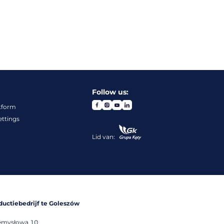
Follow us:
tform
ettings
Lid van:
ductiebedrijf te Goleszów
emysłowa 10