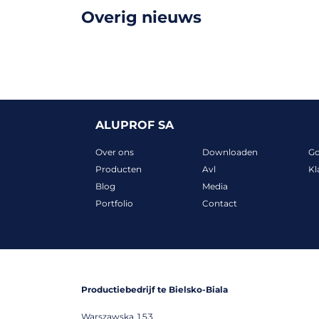
Overig nieuws
ALUPROF SA
Over ons
Downloaden
G
Producten
Avl
Kl
Blog
Media
Portfolio
Contact
Productiebedrijf te Bielsko-Biala
Warszawska 153