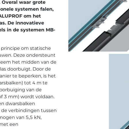
. Overal waar grote
tionele systemen falen,
 ALUPROF om het
s. De innovatieve
els in de systemen MB-
principe om statische
bouwen. Deze ondersteunt
steem het midden van de
las doorbuigt. Door de
nier te beperken, is het
rsbalken) tot 4 m te
doorbuiging van de
of 3 mm) wordt voldaan.
en dwarsbalken
 de verbindingen tussen
mogen van 5,5 kN,
 met een