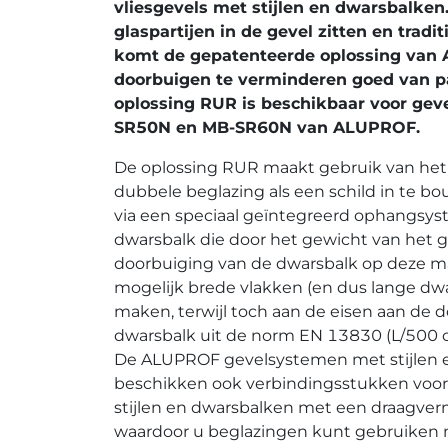
vliesgevels met stijlen en dwarsbalken
glaspartijen in de gevel zitten en tradi
komt de gepatenteerde oplossing van
doorbuigen te verminderen goed van pa
oplossing RUR is beschikbaar voor gev
SR50N en MB-SR60N van ALUPROF.
De oplossing RUR maakt gebruik van het 
dubbele beglazing als een schild in te 
via een speciaal geïntegreerd ophangsy
dwarsbalk die door het gewicht van het g
doorbuiging van de dwarsbalk op deze ma
mogelijk brede vlakken (en dus lange dwa
maken, terwijl toch aan de eisen aan de 
dwarsbalk uit de norm EN 13830 (L/500 
De ALUPROF gevelsystemen met stijlen 
beschikken ook verbindingsstukken voor
stijlen en dwarsbalken met een draagver
waardoor u beglazingen kunt gebruiken