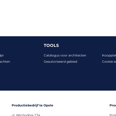
TOOLS
dpr
Catalogus voor architecten
Kooppla
achten
Geautoriseerd gebied
Cookie s
Productiebedrijf te Opole
Pro
ul. Wschodnia 23a
Prz