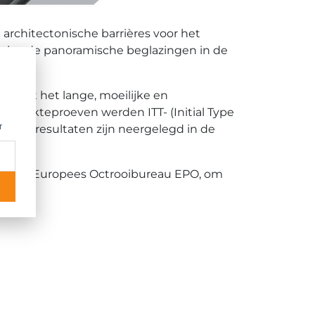
rchitectonische barrières voor het
, brede panoramische beglazingen in de
heeft het lange, moeilijke en
e sterkteproeven werden ITT- (Initial Type
r
en de resultaten zijn neergelegd in de
ij het Europees Octrooibureau EPO, om