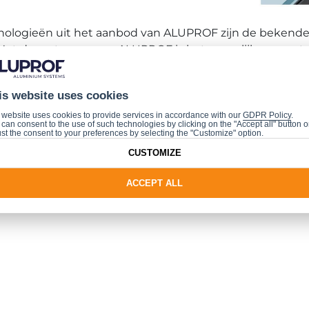
ologieën uit het aanbod van ALUPROF zijn de bekende a
Met de systemen van ALUPROF is het mogelijk om grote
ie van dwarsbalken in het aanbod werd geïntroduceerd, 
is website uses cookies
ing met de Technische Universiteit van Silezië. Naast d
 website uses cookies to provide services in accordance with our
GDPR Policy
.
can consent to the use of such technologies by clicking on the "Accept all" button o
, die de doeltreffendheid van de oplossing bevestigden 
st the consent to your preferences by selecting the "Customize" option.
CUSTOMIZE
nieuw een oplossing van ALUPROF die is gepatenteerd b
ACCEPT ALL
e ideeën erachter te beschermen.