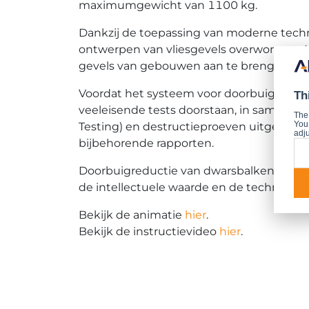
maximumgewicht van 1100 kg.
Dankzij de toepassing van moderne techn
ontwerpen van vliesgevels overwonnen. 
gevels van gebouwen aan te brengen.
Voordat het systeem voor doorbuigreduct
Th
veeleisende tests doorstaan, in samenwerk
The
You 
Testing) en destructieproeven uitgevoerd
adju
bijbehorende rapporten.
Doorbuigreductie van dwarsbalken is op
de intellectuele waarde en de technisch
Bekijk de animatie
hier
.
Bekijk de instructievideo
hier
.