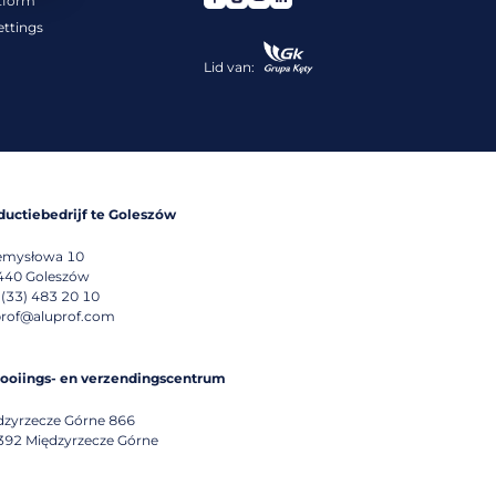
tform
ettings
Lid van:
ductiebedrijf te Goleszów
emysłowa 10
440
Goleszów
 (33) 483 20 10
prof@aluprof.com
tooiings- en verzendingscentrum
dzyrzecze Górne 866
392
Międzyrzecze Górne