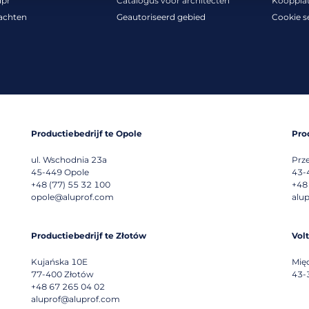
dpr
Catalogus voor architecten
Kooppla
achten
Geautoriseerd gebied
Cookie s
Productiebedrijf te Opole
Pro
ul. Wschodnia 23a
Prz
45-449
Opole
43-
+48 (77) 55 32 100
+48
opole@aluprof.com
alu
Productiebedrijf te Złotów
Vol
Kujańska 10E
Mię
77-400
Złotów
43-
+48 67 265 04 02
aluprof@aluprof.com