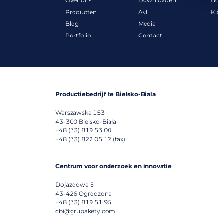
Over ons
Downloaden
G
Producten
Avl
Kl
Blog
Media
Portfolio
Contact
Productiebedrijf te Bielsko-Biala
Warszawska 153
43-300
Bielsko-Biała
+48 (33) 819 53 00
+48 (33) 822 05 12 (fax)
Centrum voor onderzoek en innovatie
Dojazdowa 5
43-426
Ogrodzona
+48 (33) 819 51 95
cbi@grupakety.com